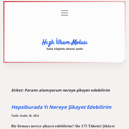
menüyü
Anasayfa
Gizlilik
Yasal
Hakkımızda
aç
Politikası
Uyarı
Hızlı İlham Molası
Anlık bilgilerle zihnini tazele!
Etiket:
Paramı alamıyorum nereye şikayet edebilirim
Hepsiburada Yı Nereye Şikayet Edebilirim
Tarih: Aralık 28, 2024
Bir firmayı nereye şikayet edebilirim? Alo 175 Tüketici Şikâyet