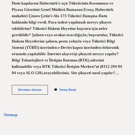
Hattı kapılarını Habertürk’e açtı Tüketicinin Korunması ve
Piyasa Gözetimi Genel Müdürü Ramazan Ersoy, Habertürk
muhabiri Çimen Çetin’e Alo 175 Tüketici Danışma Hattı
hakkında bilgi verdi. Para iadesi yapılmadı nereye şikayet
edebilirim? Tüketici Hakem Heyetine başvuru için neler
gereklidir? Şahsen veya avukat aracılığıyla; başvurular, Tüketici
Hakem Heyetlerine şahsen, posta yoluyla veya Tüketici Bilgi
Sistemi (TÜBİS) üzerinden e-Devlet kapısı üzerinden elektronik
ortamda yapılabilir. İnternet alışverişi şikayeti nereye yapılır?
Bilgi Teknolojileri ve İletişim Kurumu (BTK) adresini
kullanabilir veya BTK Tüketici İletişim Merkezi’ni (0312 294 94
94 veya ALO 120) arayabilirsiniz. Site şikayeti nasıl yapılır?…
Hepsiburada
Devamını okuyun
Yorum Bırak
Yı
Nereye
Şikayet
Edebilirim
Sitemap