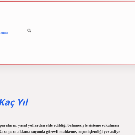
ımızda
betci
vdcasino güncel giriş
i
Kaç Yıl
paraların, yasal yollardan elde edildiği bahanesiyle sisteme sokulması
ra para aklama suçunda görevli mahkeme, suçun işlendiği yer asliye