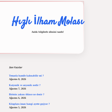
Hızlı İlham Molası
Anlık bilgilerle zihnini tazele!
Sidebar
lbet casino
ilbet yeni giriş
Betexper giriş adresi
betexper.xyz
m elexbet
Son Yazılar
Temasla hamile kalınabilir mi ?
Ağustos 8, 2026
Katyonik ve anyonik nedir ?
Ağustos 7, 2026
Birinin yakını ölünce ne denir ?
Ağustos 6, 2026
Kitaplara iman hangi ayette geçiyor ?
Ağustos 5, 2026