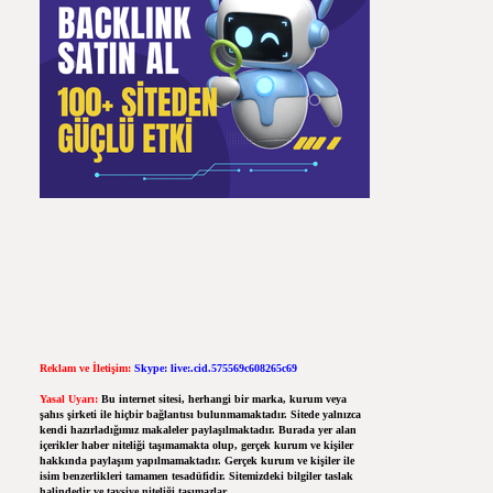
Reklam ve İletişim:
Skype: live:.cid.575569c608265c69
Yasal Uyarı:
Bu internet sitesi, herhangi bir marka, kurum veya
şahıs şirketi ile hiçbir bağlantısı bulunmamaktadır. Sitede yalnızca
kendi hazırladığımız makaleler paylaşılmaktadır. Burada yer alan
içerikler haber niteliği taşımamakta olup, gerçek kurum ve kişiler
hakkında paylaşım yapılmamaktadır. Gerçek kurum ve kişiler ile
isim benzerlikleri tamamen tesadüfidir. Sitemizdeki bilgiler taslak
halindedir ve tavsiye niteliği taşımazlar.