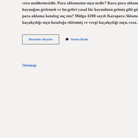
ceza mahkemesidir. Para aklamanın suçu nedir? Kara para aklama s
kaynağını gizlemek ve bu geliri yasal bir kaynaktan gelmiş gibi g
para aklama katalog suç mu? Mülga 4208 sayılı Karapara Aklam
kaçakçılığı suçu kataloğa eklenmiş ve vergi kaçakçılığı suçu, cez
Kara
Devamını okuyun
Yorum Bırak
Para
Aklama
Yatarı
Kaç
Yıl
Sitemap