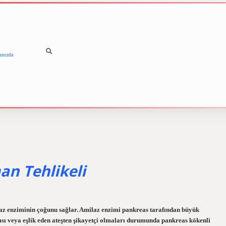
ımızda
betci
vdcasino güncel giriş
i
an Tehlikeli
az enziminin çoğunu sağlar. Amilaz enzimi pankreas tarafından büyük
tısı veya eşlik eden ateşten şikayetçi olmaları durumunda pankreas kökenli