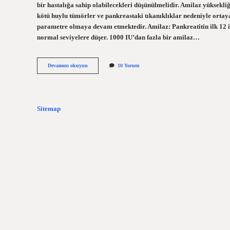
bir hastalığa sahip olabilecekleri düşünülmelidir. Amilaz yüksekli
kötü huylu tümörler ve pankreastaki tıkanıklıklar nedeniyle ortaya
parametre olmaya devam etmektedir. Amilaz: Pankreatitin ilk 12 il
normal seviyelere düşer. 1000 IU’dan fazla bir amilaz…
Amilaz
Devamını okuyun
10 Yorum
Yüksekliği
Ne
Zaman
Tehlikeli
Sitemap