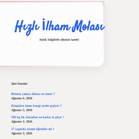
Hızlı İlham Molası
Anlık bilgilerle zihnini tazele!
Sidebar
lbet casino
ilbet yeni giriş
Betexper giriş adresi
betexper.xyz
m elexbet
Son Yazılar
Birinin yakını ölünce ne denir ?
Ağustos 6, 2026
Kitaplara iman hangi ayette geçiyor ?
Ağustos 5, 2026
500 kg lık danadan ne kadar et çıkar ?
Ağustos 3, 2026
27 yaşında yüzme öğrenilir mi ?
Ağustos 3, 2026