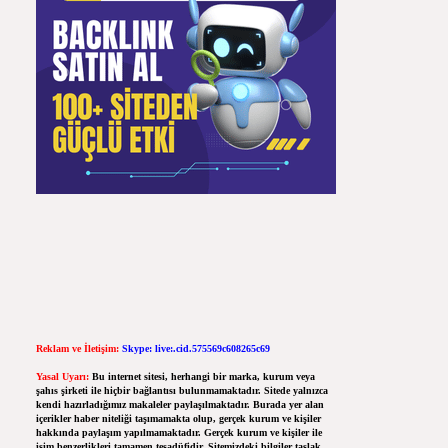
Reklam ve İletişim:
Skype: live:.cid.575569c608265c69
Yasal Uyarı:
Bu internet sitesi, herhangi bir marka, kurum veya
şahıs şirketi ile hiçbir bağlantısı bulunmamaktadır. Sitede yalnızca
kendi hazırladığımız makaleler paylaşılmaktadır. Burada yer alan
içerikler haber niteliği taşımamakta olup, gerçek kurum ve kişiler
hakkında paylaşım yapılmamaktadır. Gerçek kurum ve kişiler ile
isim benzerlikleri tamamen tesadüfidir. Sitemizdeki bilgiler taslak