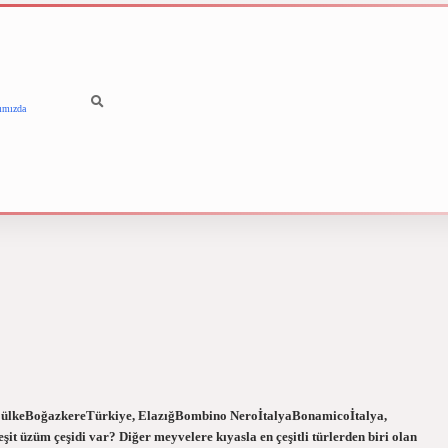
ımızda
betci
vdcasino güncel 
i ülkeBoğazkereTürkiye, ElazığBombino NeroİtalyaBonamicoİtalya,
t üzüm çeşidi var? Diğer meyvelere kıyasla en çeşitli türlerden biri olan