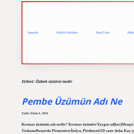
Anasayfa
Gizlilik Politikası
Yasal Uyarı
Hakk
Etiket:
Özbek üzümü nedir
Pembe Üzümün Adı Ne
Tarih: Ekim 4, 2024
Kırmızı üzümün adı nedir? Kırmızı üzümlerYaygın ad(lar)Menşe
ToskanaBonarda Piemonteseİtalya, Piedmont118 satır daha Kaç çeşi