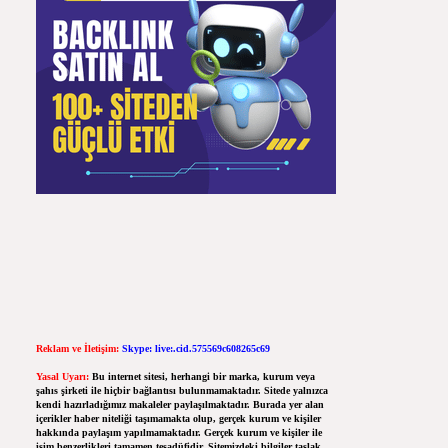
Reklam ve İletişim:
Skype: live:.cid.575569c608265c69
Yasal Uyarı:
Bu internet sitesi, herhangi bir marka, kurum veya
şahıs şirketi ile hiçbir bağlantısı bulunmamaktadır. Sitede yalnızca
kendi hazırladığımız makaleler paylaşılmaktadır. Burada yer alan
içerikler haber niteliği taşımamakta olup, gerçek kurum ve kişiler
hakkında paylaşım yapılmamaktadır. Gerçek kurum ve kişiler ile
isim benzerlikleri tamamen tesadüfidir. Sitemizdeki bilgiler taslak