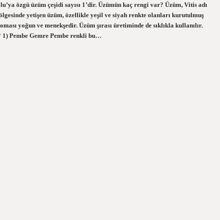
u’ya özgü üzüm çeşidi sayısı 1’dir. Üzümün kaç rengi var? Üzüm, Vitis adı
gesinde yetişen üzüm, özellikle yeşil ve siyah renkte olanları kurutulmuş
ası yoğun ve menekşedir. Üzüm şırası üretiminde de sıklıkla kullanılır.
ir? 1) Pembe Gemre Pembe renkli bu…