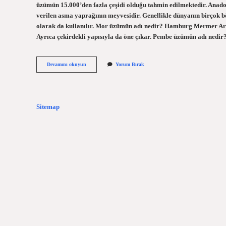
üzümün 15.000’den fazla çeşidi olduğu tahmin edilmektedir. Anadol
verilen asma yaprağının meyvesidir. Genellikle dünyanın birçok böl
olarak da kullanılır. Mor üzümün adı nedir? Hamburg Mermer Arom
Ayrıca çekirdekli yapısıyla da öne çıkar. Pembe üzümün adı ned
Pembe
Devamını okuyun
Yorum Bırak
Üzümün
Adı
Ne
Sitemap