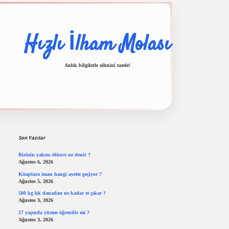
Hızlı İlham Molası
Anlık bilgilerle zihnini tazele!
Sidebar
giriş
ilbet casino
ilbet yeni giriş
Betexper giriş adresi
betexper.xyz
m elexbet
Son Yazılar
Birinin yakını ölünce ne denir ?
Ağustos 6, 2026
Kitaplara iman hangi ayette geçiyor ?
Ağustos 5, 2026
500 kg lık danadan ne kadar et çıkar ?
Ağustos 3, 2026
27 yaşında yüzme öğrenilir mi ?
Ağustos 3, 2026