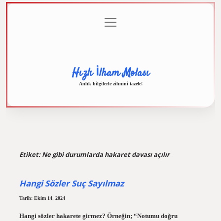
menüyü
Anasayfa
Gizlilik
Yasal
Hakkımızda
aç
Politikası
Uyarı
Hızlı İlham Molası
Anlık bilgilerle zihnini tazele!
Etiket:
Ne gibi durumlarda hakaret davası açılır
Hangi Sözler Suç Sayılmaz
Tarih: Ekim 14, 2024
Hangi sözler hakarete girmez? Örneğin; “Notumu doğru