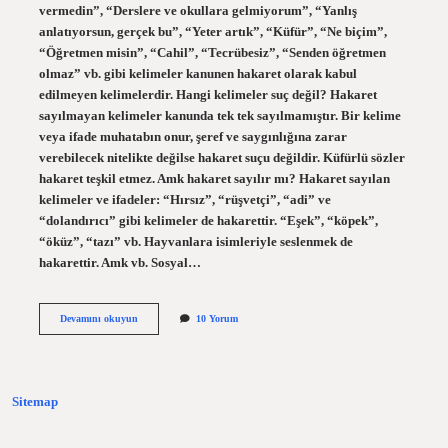
vermedin”, “Derslere ve okullara gelmiyorum”, “Yanlış
anlatıyorsun, gerçek bu”, “Yeter artık”, “Küfür”, “Ne biçim”,
“Öğretmen misin”, “Cahil”, “Tecrübesiz”, “Senden öğretmen
olmaz” vb. gibi kelimeler kanunen hakaret olarak kabul
edilmeyen kelimelerdir. Hangi kelimeler suç değil? Hakaret
sayılmayan kelimeler kanunda tek tek sayılmamıştır. Bir kelime
veya ifade muhatabın onur, şeref ve saygınlığına zarar
verebilecek nitelikte değilse hakaret suçu değildir. Küfürlü sözler
hakaret teşkil etmez. Amk hakaret sayılır mı? Hakaret sayılan
kelimeler ve ifadeler: “Hırsız”, “rüşvetçi”, “adi” ve
“dolandırıcı” gibi kelimeler de hakarettir. “Eşek”, “köpek”,
“öküz”, “tazı” vb. Hayvanlara isimleriyle seslenmek de
hakarettir. Amk vb. Sosyal…
Hangi
Devamını okuyun
10 Yorum
Sözler
Suç
Sayılmaz
Sitemap