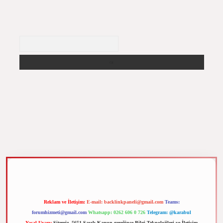
Arama
m elexbet
Reklam ve İletişim:
E-mail:
backlinkpaneli@gmail.com
Teams:
forumhizmeti@gmail.com
Whatsapp: 0262 606 0 726
Telegram: @karabul
Yasal Uyarı:
Sitemiz, 5651 Sayılı Kanun gereğince Bilgi Teknolojileri ve İletişim