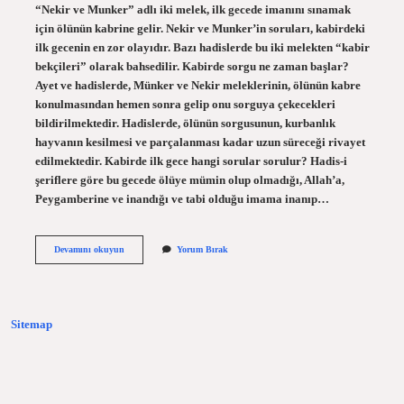
“Nekir ve Munker” adlı iki melek, ilk gecede imanını sınamak
için ölünün kabrine gelir. Nekir ve Munker’in soruları, kabirdeki
ilk gecenin en zor olayıdır. Bazı hadislerde bu iki melekten “kabir
bekçileri” olarak bahsedilir. Kabirde sorgu ne zaman başlar?
Ayet ve hadislerde, Münker ve Nekir meleklerinin, ölünün kabre
konulmasından hemen sonra gelip onu sorguya çekecekleri
bildirilmektedir. Hadislerde, ölünün sorgusunun, kurbanlık
hayvanın kesilmesi ve parçalanması kadar uzun süreceği rivayet
edilmektedir. Kabirde ilk gece hangi sorular sorulur? Hadis-i
şeriflere göre bu gecede ölüye mümin olup olmadığı, Allah’a,
Peygamberine ve inandığı ve tabi olduğu imama inanıp…
Kabirde
Devamını okuyun
Yorum Bırak
Ilk
Gece
Ne
Zaman
Başlar
Sitemap