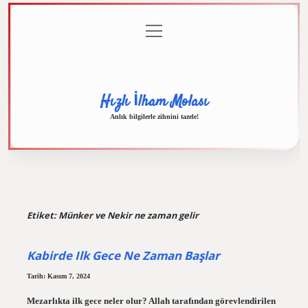
menüyü
Anasayfa
Gizlilik
Yasal
Hakkımızda
aç
Politikası
Uyarı
Hızlı İlham Molası
Anlık bilgilerle zihnini tazele!
Etiket:
Münker ve Nekir ne zaman gelir
Kabirde Ilk Gece Ne Zaman Başlar
Tarih: Kasım 7, 2024
Mezarlıkta ilk gece neler olur? Allah tarafından görevlendirilen