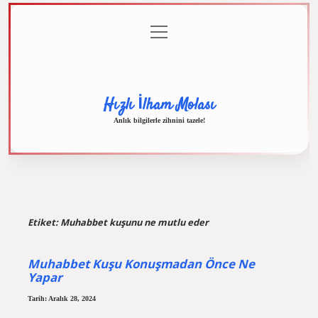
menüyü
Anasayfa
Gizlilik
Yasal
Hakkımızda
aç
Politikası
Uyarı
Hızlı İlham Molası
Anlık bilgilerle zihnini tazele!
Etiket:
Muhabbet kuşunu ne mutlu eder
Muhabbet Kuşu Konuşmadan Önce Ne
Yapar
Tarih: Aralık 28, 2024