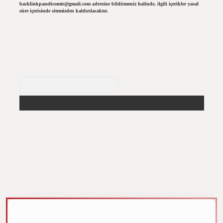
backlinkpanelicomtr@gmail.com
adresine bildirmeniz halinde, ilgili içerikler yasal
süre içerisinde sitemizden kaldırılacaktır.
Arama
m elexbet