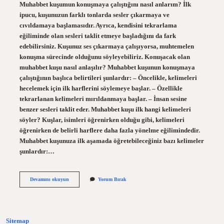
Muhabbet kuşumun konuşmaya çalıştığını nasıl anlarım? İlk
ipucu, kuşunuzun farklı tonlarda sesler çıkarmaya ve
cıvıldamaya başlamasıdır. Ayrıca, kendisini tekrarlama
eğiliminde olan sesleri taklit etmeye başladığını da fark
edebilirsiniz. Kuşunuz ses çıkarmaya çalışıyorsa, muhtemelen
konuşma sürecinde olduğunu söyleyebiliriz. Konuşacak olan
muhabbet kuşu nasıl anlaşılır? Muhabbet kuşunun konuşmaya
çalıştığının başlıca belirtileri şunlardır: – Öncelikle, kelimeleri
hecelemek için ilk harflerini söylemeye başlar. – Özellikle
tekrarlanan kelimeleri mırıldanmaya başlar. – İnsan sesine
benzer sesleri taklit eder. Muhabbet kuşu ilk hangi kelimeleri
söyler? Kuşlar, isimleri öğrenirken olduğu gibi, kelimeleri
öğrenirken de belirli harflere daha fazla yönelme eğilimindedir.
Muhabbet kuşunuza ilk aşamada öğretebileceğiniz bazı kelimeler
şunlardır:…
Muhabbet
Devamını okuyun
Yorum Bırak
Kuşu
Konuşmadan
Önce
Ne
Yapar
Sitemap