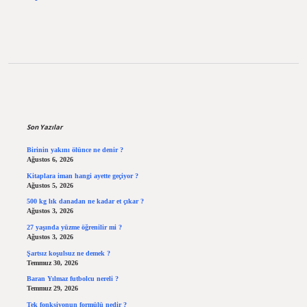
Sidebar
Son Yazılar
Birinin yakını ölünce ne denir ?
Ağustos 6, 2026
Kitaplara iman hangi ayette geçiyor ?
Ağustos 5, 2026
500 kg lık danadan ne kadar et çıkar ?
Ağustos 3, 2026
27 yaşında yüzme öğrenilir mi ?
Ağustos 3, 2026
Şartsız koşulsuz ne demek ?
Temmuz 30, 2026
Baran Yılmaz futbolcu nereli ?
Temmuz 29, 2026
Tek fonksiyonun formülü nedir ?