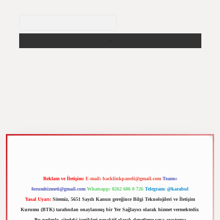
Arama
m elexbet
Reklam ve İletişim:
E-mail:
backlinkpaneli@gmail.com
Teams:
forumhizmeti@gmail.com
Whatsapp: 0262 606 0 726
Telegram: @karabul
Yasal Uyarı:
Sitemiz, 5651 Sayılı Kanun gereğince Bilgi Teknolojileri ve İletişim
Kurumu (BTK) tarafından onaylanmış bir Yer Sağlayıcı olarak hizmet vermektedir.
Bu nedenle, sitedeki içerikleri proaktif olarak denetleme veya araştırma