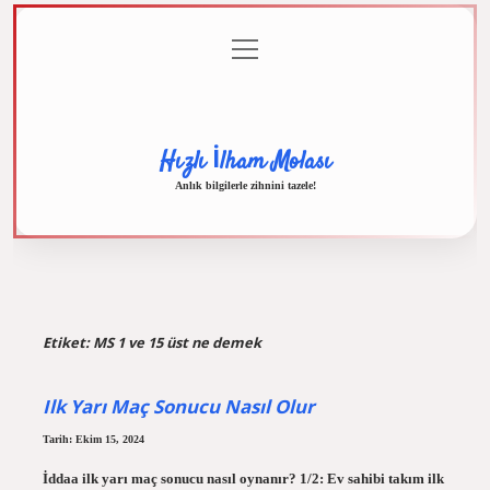
menüyü
Anasayfa
Gizlilik
Yasal
Hakkımızda
aç
Politikası
Uyarı
Hızlı İlham Molası
Anlık bilgilerle zihnini tazele!
Etiket:
MS 1 ve 15 üst ne demek
Ilk Yarı Maç Sonucu Nasıl Olur
Tarih: Ekim 15, 2024
İddaa ilk yarı maç sonucu nasıl oynanır? 1/2: Ev sahibi takım ilk