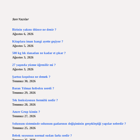
Sidebar
Son Yazılar
Birinin yakını ölünce ne denir ?
Ağustos 6, 2026
Kitaplara iman hangi ayette geçiyor ?
Ağustos 5, 2026
500 kg lık danadan ne kadar et çıkar ?
Ağustos 3, 2026
27 yaşında yüzme öğrenilir mi ?
Ağustos 3, 2026
Şartsız koşulsuz ne demek ?
Temmuz 30, 2026
Baran Yılmaz futbolcu nereli ?
Temmuz 29, 2026
Tek fonksiyonun formülü nedir ?
Temmuz 28, 2026
Azure Grup kimin ?
Temmuz 27, 2026
Solunum sisteminde solunum gazlarının değişiminin gerçekleştiği yapılar nelerdir ?
Temmuz 25, 2026
Bebek suyunun normal sudan farkı nedir ?
Temmuz 25, 2026