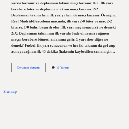
yarıyı kazanır ve deplasman takımı maçı kazanır. 0/2: İlk yarı
berabere biter ve deplasman takımı maçı kazanır. 2/2:
Deplasman takımı hem ilk yarıyı hem de maçı kazanır. Örneğin,
Real Madrid-Barcelona maçında, ilk yarı 2-0 biter ve maç 2-2
biterse, 1/0 bahsi başarılı olur. İlk yarı maç sonucu x2 ne demek?
2/X: Deplasman takımının ilk yarıda önde olmasına rağmen
maçın berabere bitmesi anlamına gelir. 1 yarı skor diğer ne
demek? Futbol, ​​ilk yarı sonucunun ve her iki takımın da gol atıp
atmayacağının ilk 45 dakika (hakemin kaybedilen zaman için…
Ilk
Devamını okuyun
10 Yorum
Yarı
Maç
Sonucu
Nasıl
Olur
Sitemap