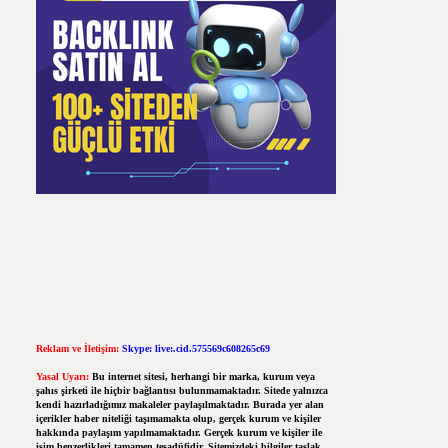
Reklam ve İletişim:
Skype: live:.cid.575569c608265c69
Yasal Uyarı:
Bu internet sitesi, herhangi bir marka, kurum veya
şahıs şirketi ile hiçbir bağlantısı bulunmamaktadır. Sitede yalnızca
kendi hazırladığımız makaleler paylaşılmaktadır. Burada yer alan
içerikler haber niteliği taşımamakta olup, gerçek kurum ve kişiler
hakkında paylaşım yapılmamaktadır. Gerçek kurum ve kişiler ile
isim benzerlikleri tamamen tesadüfidir. Sitemizdeki bilgiler taslak