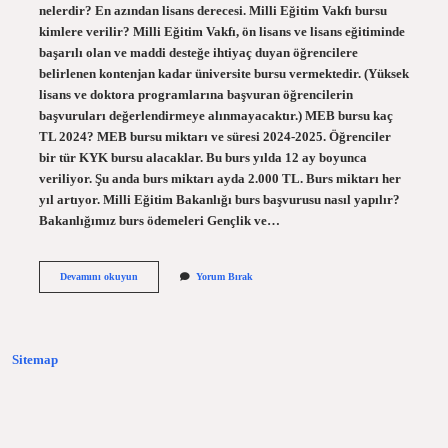
nelerdir? En azından lisans derecesi. Milli Eğitim Vakfı bursu
kimlere verilir? Milli Eğitim Vakfı, ön lisans ve lisans eğitiminde
başarılı olan ve maddi desteğe ihtiyaç duyan öğrencilere
belirlenen kontenjan kadar üniversite bursu vermektedir. (Yüksek
lisans ve doktora programlarına başvuran öğrencilerin
başvuruları değerlendirmeye alınmayacaktır.) MEB bursu kaç
TL 2024? MEB bursu miktarı ve süresi 2024-2025. Öğrenciler
bir tür KYK bursu alacaklar. Bu burs yılda 12 ay boyunca
veriliyor. Şu anda burs miktarı ayda 2.000 TL. Burs miktarı her
yıl artıyor. Milli Eğitim Bakanlığı burs başvurusu nasıl yapılır?
Bakanlığımız burs ödemeleri Gençlik ve…
Milli
Devamını okuyun
Yorum Bırak
Eğitim
Bakanlığı
Bursu
Kimlere
Verilir
Sitemap