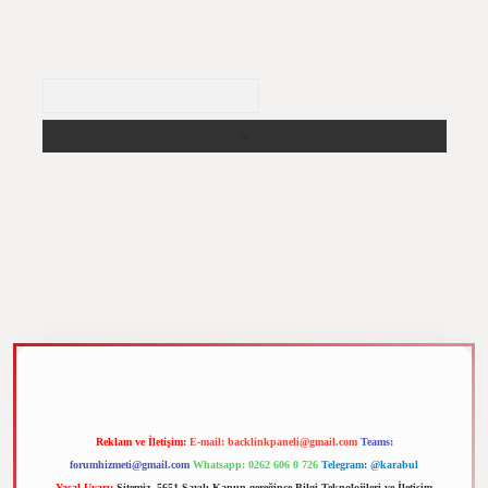
Arama
 elexbet
Reklam ve İletişim:
E-mail:
backlinkpaneli@gmail.com
Teams:
forumhizmeti@gmail.com
Whatsapp: 0262 606 0 726
Telegram: @karabul
Yasal Uyarı:
Sitemiz, 5651 Sayılı Kanun gereğince Bilgi Teknolojileri ve İletişim