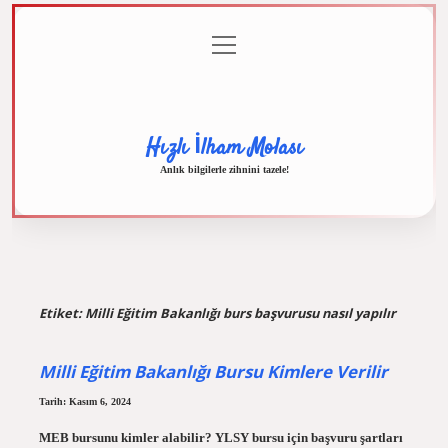
menüyü
Anasayfa
Gizlilik
Yasal
Hakkımızda
aç
Politikası
Uyarı
Hızlı İlham Molası
Anlık bilgilerle zihnini tazele!
Etiket:
Milli Eğitim Bakanlığı burs başvurusu nasıl yapılır
Milli Eğitim Bakanlığı Bursu Kimlere Verilir
Tarih: Kasım 6, 2024
MEB bursunu kimler alabilir? YLSY bursu için başvuru şartları