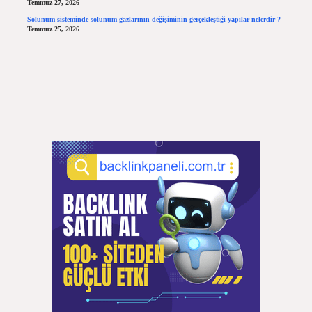
Temmuz 27, 2026
Solunum sisteminde solunum gazlarının değişiminin gerçekleştiği yapılar nelerdir ?
Temmuz 25, 2026