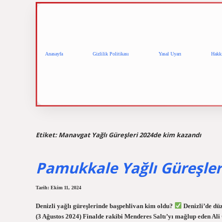
Anasayfa
Gizlilik Politikası
Yasal Uyarı
Hakk
Etiket:
Manavgat Yağlı Güreşleri 2024de kim kazandı
Pamukkale Yağlı Güreşler
Tarih: Ekim 11, 2024
Denizli yağlı güreşlerinde başpehlivan kim oldu?
Denizli’de dü
(3 Ağustos 2024) Finalde rakibi Menderes Saltı’yı mağlup eden Ali