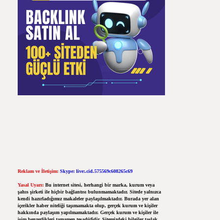
Reklam ve İletişim:
Skype: live:.cid.575569c608265c69
Yasal Uyarı:
Bu internet sitesi, herhangi bir marka, kurum veya
şahıs şirketi ile hiçbir bağlantısı bulunmamaktadır. Sitede yalnızca
kendi hazırladığımız makaleler paylaşılmaktadır. Burada yer alan
içerikler haber niteliği taşımamakta olup, gerçek kurum ve kişiler
hakkında paylaşım yapılmamaktadır. Gerçek kurum ve kişiler ile
isim benzerlikleri tamamen tesadüfidir. Sitemizdeki bilgiler taslak