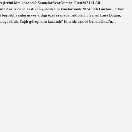
üreşlerini kim kazandı? SonuçlarYearNumberFirst202113.Ali
2 satır daha Feslikan güreşlerini kim kazandı 2024? Ali Gürbüz, Orhan
 başpehlivanların yer aldığı özel arenada rakiplerini yenen Enes Doğan,
yık görüldü. Yağlı güreşi kim kazandı? Finalde rakibi Orhan Okul’u…