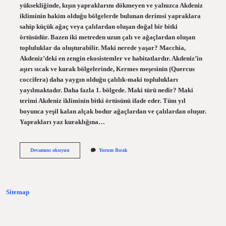
yüksekliğinde, kışın yapraklarını dökmeyen ve yalnızca Akdeniz
ikliminin hakim olduğu bölgelerde bulunan derimsi yapraklara
sahip küçük ağaç veya çalılardan oluşan doğal bir bitki
örtüsüdür. Bazen iki metreden uzun çalı ve ağaçlardan oluşan
topluluklar da oluşturabilir. Maki nerede yaşar? Macchia,
Akdeniz’deki en zengin ekosistemler ve habitatlardır. Akdeniz’in
aşırı sıcak ve kurak bölgelerinde, Kermes meşesinin (Quercus
coccifera) daha yaygın olduğu çalılık-maki toplulukları
yayılmaktadır. Daha fazla 1. bölgede. Maki türü nedir? Maki
terimi Akdeniz ikliminin bitki örtüsünü ifade eder. Tüm yıl
boyunca yeşil kalan alçak bodur ağaçlardan ve çalılardan oluşur.
Yaprakları yaz kuraklığına…
Maki
Devamını okuyun
Yorum Bırak
Nasıl
Bir
Hayvandır
Sitemap