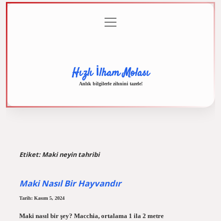
menüyü
Anasayfa
Gizlilik
Yasal
Hakkımızda
aç
Politikası
Uyarı
Hızlı İlham Molası
Anlık bilgilerle zihnini tazele!
Etiket:
Maki neyin tahribi
Maki Nasıl Bir Hayvandır
Tarih: Kasım 5, 2024
Maki nasıl bir şey? Macchia, ortalama 1 ila 2 metre