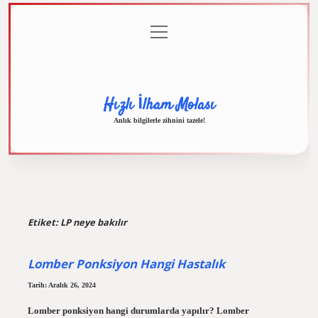
menüyü
Anasayfa
Gizlilik
Yasal
Hakkımızda
aç
Politikası
Uyarı
Hızlı İlham Molası
Anlık bilgilerle zihnini tazele!
Etiket:
LP neye bakılır
Lomber Ponksiyon Hangi Hastalık
Tarih: Aralık 26, 2024
Lomber ponksiyon hangi durumlarda yapılır? Lomber