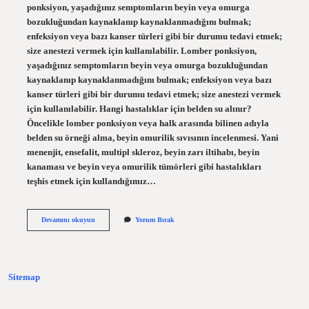
ponksiyon, yaşadığınız semptomların beyin veya omurga
bozukluğundan kaynaklanıp kaynaklanmadığını bulmak;
enfeksiyon veya bazı kanser türleri gibi bir durumu tedavi etmek;
size anestezi vermek için kullanılabilir. Lomber ponksiyon,
yaşadığınız semptomların beyin veya omurga bozukluğundan
kaynaklanıp kaynaklanmadığını bulmak; enfeksiyon veya bazı
kanser türleri gibi bir durumu tedavi etmek; size anestezi vermek
için kullanılabilir. Hangi hastalıklar için belden su alınır?
Öncelikle lomber ponksiyon veya halk arasında bilinen adıyla
belden su örneği alma, beyin omurilik sıvısının incelenmesi. Yani
menenjit, ensefalit, multipl skleroz, beyin zarı iltihabı, beyin
kanaması ve beyin veya omurilik tümörleri gibi hastalıkları
teşhis etmek için kullandığımız…
Lomber
Devamını okuyun
Yorum Bırak
Ponksiyon
Hangi
Hastalık
Sitemap