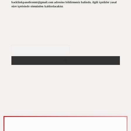
backlinkpanelicomtr@gmail.com
adresine bildirmeniz halinde, ilgili içerikler yasal
süre içerisinde sitemizden kaldırılacaktır.
Arama
m elexbet