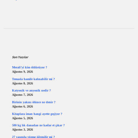
Sidebar
Son Yazılar
Merali’yi kim öldürüyor ?
Ağustos 9, 2026
Temasla hamile kalınabilir mi ?
Ağustos 8, 2026
Katyonik ve anyonik nedir ?
Ağustos 7, 2026
Birinin yakını ölünce ne denir ?
Ağustos 6, 2026
Kitaplara iman hangi ayette geçiyor ?
Ağustos 5, 2026
500 kg lık danadan ne kadar et çıkar ?
Ağustos 3, 2026
27 yaşında yüzme öğrenilir mi ?