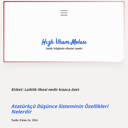
menüyü
Anasayfa
Gizlilik
Yasal
Hakkımızda
aç
Politikası
Uyarı
Hızlı İlham Molası
Anlık bilgilerle zihnini tazele!
Etiket:
Laiklik ilkesi nedir kısaca özet
Atatürkçü Düşünce Sisteminin Özellikleri
Nelerdir
Tarih: Ekim 14, 2024