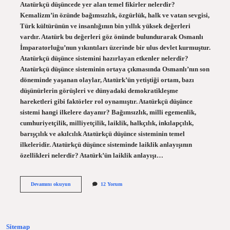
Atatürkçü düşüncede yer alan temel fikirler nelerdir?
Kemalizm’in özünde bağımsızlık, özgürlük, halk ve vatan sevgisi,
Türk kültürünün ve insanlığının bin yıllık yüksek değerleri
vardır. Atatürk bu değerleri göz önünde bulundurarak Osmanlı
İmparatorluğu’nun yıkıntıları üzerinde bir ulus devlet kurmuştur.
Atatürkçü düşünce sistemini hazırlayan etkenler nelerdir?
Atatürkçü düşünce sisteminin ortaya çıkmasında Osmanlı’nın son
döneminde yaşanan olaylar, Atatürk’ün yetiştiği ortam, bazı
düşünürlerin görüşleri ve dünyadaki demokratikleşme
hareketleri gibi faktörler rol oynamıştır. Atatürkçü düşünce
sistemi hangi ilkelere dayanır? Bağımsızlık, milli egemenlik,
cumhuriyetçilik, milliyetçilik, laiklik, halkçılık, inkılapçılık,
barışçılık ve akılcılık Atatürkçü düşünce sisteminin temel
ilkeleridir. Atatürkçü düşünce sisteminde laiklik anlayışının
özellikleri nelerdir? Atatürk’ün laiklik anlayışı…
Atatürkçü
Devamını okuyun
12 Yorum
Düşünce
Sisteminin
Özellikleri
Nelerdir
Sitemap