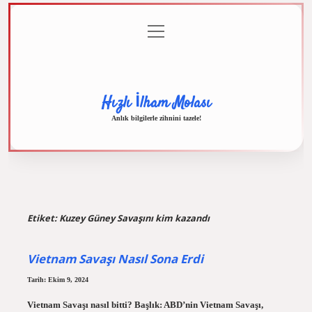
menüyü
Anasayfa
Gizlilik
Yasal
Hakkımızda
aç
Politikası
Uyarı
Hızlı İlham Molası
Anlık bilgilerle zihnini tazele!
Etiket:
Kuzey Güney Savaşını kim kazandı
Vietnam Savaşı Nasıl Sona Erdi
Tarih: Ekim 9, 2024
Vietnam Savaşı nasıl bitti? Başlık: ABD’nin Vietnam Savaşı,