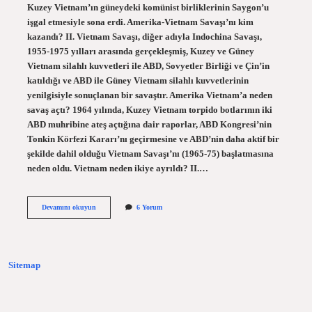
Kuzey Vietnam’ın güneydeki komünist birliklerinin Saygon’u
işgal etmesiyle sona erdi. Amerika-Vietnam Savaşı’nı kim
kazandı? II. Vietnam Savaşı, diğer adıyla Indochina Savaşı,
1955-1975 yılları arasında gerçekleşmiş, Kuzey ve Güney
Vietnam silahlı kuvvetleri ile ABD, Sovyetler Birliği ve Çin’in
katıldığı ve ABD ile Güney Vietnam silahlı kuvvetlerinin
yenilgisiyle sonuçlanan bir savaştır. Amerika Vietnam’a neden
savaş açtı? 1964 yılında, Kuzey Vietnam torpido botlarının iki
ABD muhribine ateş açtığına dair raporlar, ABD Kongresi’nin
Tonkin Körfezi Kararı’nı geçirmesine ve ABD’nin daha aktif bir
şekilde dahil olduğu Vietnam Savaşı’nı (1965-75) başlatmasına
neden oldu. Vietnam neden ikiye ayrıldı? II.…
Vietnam
Devamını okuyun
6 Yorum
Savaşı
Nasıl
Sona
Erdi
Sitemap