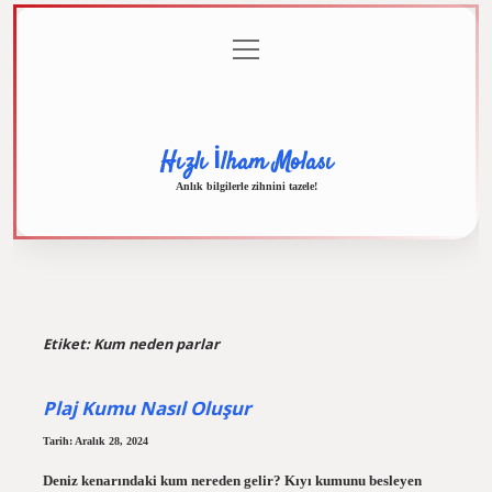
menüyü
Anasayfa
Gizlilik
Yasal
Hakkımızda
aç
Politikası
Uyarı
Hızlı İlham Molası
Anlık bilgilerle zihnini tazele!
Etiket:
Kum neden parlar
Plaj Kumu Nasıl Oluşur
Tarih: Aralık 28, 2024
Deniz kenarındaki kum nereden gelir? Kıyı kumunu besleyen