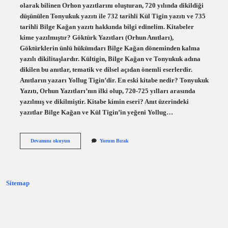
olarak bilinen Orhon yazıtlarını oluşturan, 720 yılında dikildiği
düşünülen Tonyukuk yazıtı ile 732 tarihli Kül Tigin yazıtı ve 735
tarihli Bilge Kağan yazıtı hakkında bilgi edinelim. Kitabeler
kime yazılmıştır? Göktürk Yazıtları (Orhun Anıtları),
Göktürklerin ünlü hükümdarı Bilge Kağan döneminden kalma
yazılı dikilitaşlardır. Kültigin, Bilge Kağan ve Tonyukuk adına
dikilen bu anıtlar, tematik ve dilsel açıdan önemli eserlerdir.
Anıtların yazarı Yollug Tigin’dir. En eski kitabe nedir? Tonyukuk
Yazıtı, Orhun Yazıtları’nın ilki olup, 720-725 yılları arasında
yazılmış ve dikilmiştir. Kitabe kimin eseri? Anıt üzerindeki
yazıtlar Bilge Kağan ve Kül Tigin’in yeğeni Yollug…
Ilk
Devamını okuyun
Yorum Bırak
Kitabe
Kimdir
Sitemap