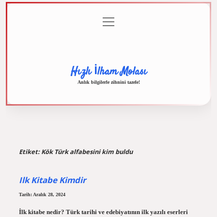
menüyü
Anasayfa
Gizlilik
Yasal
Hakkımızda
aç
Politikası
Uyarı
Hızlı İlham Molası
Anlık bilgilerle zihnini tazele!
Etiket:
Kök Türk alfabesini kim buldu
Ilk Kitabe Kimdir
Tarih: Aralık 28, 2024
İlk kitabe nedir? Türk tarihi ve edebiyatının ilk yazılı eserleri