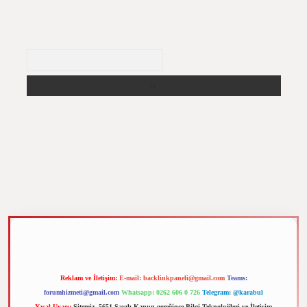
Arama
 elexbet
Reklam ve İletişim:
E-mail:
backlinkpaneli@gmail.com
Teams:
forumhizmeti@gmail.com
Whatsapp: 0262 606 0 726
Telegram: @karabul
Yasal Uyarı:
Sitemiz, 5651 Sayılı Kanun gereğince Bilgi Teknolojileri ve İletişim