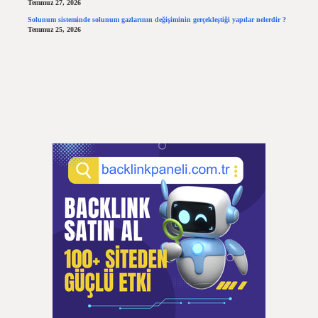
Temmuz 27, 2026
Solunum sisteminde solunum gazlarının değişiminin gerçekleştiği yapılar nelerdir ?
Temmuz 25, 2026