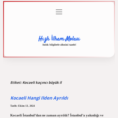
menüyü
Anasayfa
Gizlilik
Yasal
Hakkımızda
aç
Politikası
Uyarı
Hızlı İlham Molası
Anlık bilgilerle zihnini tazele!
Etiket:
Kocaeli kaçıncı büyük il
Kocaeli Hangi Ilden Ayrıldı
Tarih: Ekim 13, 2024
Kocaeli İstanbul’dan ne zaman ayrıldı? İstanbul’a yakınlığı ve