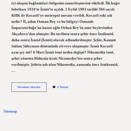
iyi ulaşım bağlantıları bölgenin sanayileşmesini etkiledi. İlk kağıt
fabrikası 1934’te İzmit’te açıldı. 2 Eylül 1993 tarihli 504 sayılı
KHK ile Kocaeli’ye metropol unvanı verildi. Kocaeli eski adı
nedir? İl, adını Osman Bey ve bu bölgeyi Osmanlı
İmparatorluğu’na katan oğlu Orhan Bey’in sınır beylerinden
Akçakoca’dan almıştır. Bu tarihten sonra şehir önce İznikmid,
daha sonra İzmid (İzmit) olarak adlandırılmıştır. Şehir, Kanuni
Sultan Süleyman döneminde zirveye ulaşmıştır. İzmit Kocaeli
aynı şey mi? 6 Mart İzmit ismi neden değişti? Nikomedia ismi,
şehri yöneten Bithynia kralı Nicomedes’ten sonra şehre
verilmiştir. Şehrin adı olan Nikomedia, zamanla önce Iznikomid,
…
Kocaeli
Devamını okuyun
6 Yorum
Hangi
Ilden
Ayrıldı
Sitemap