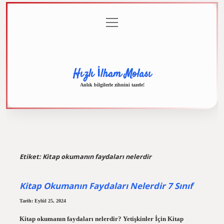
menüyü
Anasayfa
Gizlilik
Yasal
Hakkımızda
aç
Politikası
Uyarı
Hızlı İlham Molası
Anlık bilgilerle zihnini tazele!
Etiket:
Kitap okumanın faydaları nelerdir
Kitap Okumanın Faydaları Nelerdir 7 Sınıf
Tarih: Eylül 25, 2024
Kitap okumanın faydaları nelerdir? Yetişkinler İçin Kitap