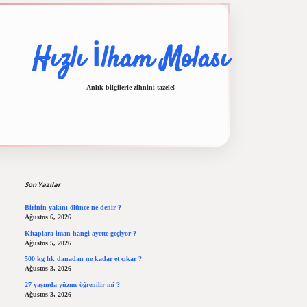
Hızlı İlham Molası
Anlık bilgilerle zihnini tazele!
Sidebar
cel giriş
ilbet casino
ilbet yeni giriş
Betexper giriş adresi
betexper.xyz
m elexbet
Son Yazılar
Birinin yakını ölünce ne denir ?
Ağustos 6, 2026
Kitaplara iman hangi ayette geçiyor ?
Ağustos 5, 2026
500 kg lık danadan ne kadar et çıkar ?
Ağustos 3, 2026
27 yaşında yüzme öğrenilir mi ?
Ağustos 3, 2026