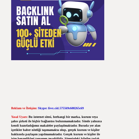
Reklam ve İletişim:
Skype: live:.cid.575569c608265c69
Yasal Uyarı:
Bu internet sitesi, herhangi bir marka, kurum veya
şahıs şirketi ile hiçbir bağlantısı bulunmamaktadır. Sitede yalnızca
kendi hazırladığımız makaleler paylaşılmaktadır. Burada yer alan
içerikler haber niteliği taşımamakta olup, gerçek kurum ve kişiler
hakkında paylaşım yapılmamaktadır. Gerçek kurum ve kişiler ile
isim benzerlikleri tamamen tesadüfidir. Sitemizdeki bilgiler taslak