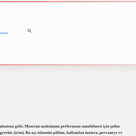
ımızda
betci
vdcasino güncel giri
anlamına gelir. Motorun maksimum performans sunabilmesi için şaftın
gerekir (trim). Bu açı teknenin şekline, kullanılan motora, pervaneye ve