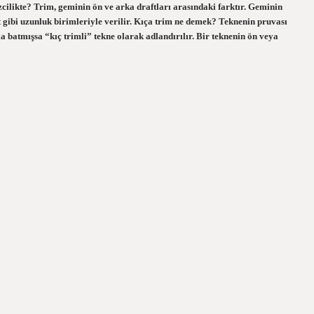
cilikte? Trim, geminin ön ve arka draftları arasındaki farktır. Geminin
 gibi uzunluk birimleriyle verilir. Kıça trim ne demek? Teknenin pruvası
la batmışsa “kıç trimli” tekne olarak adlandırılır. Bir teknenin ön veya