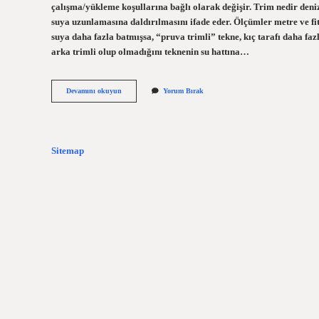
çalışma/yükleme koşullarına bağlı olarak değişir. Trim nedir deniz
suya uzunlamasına daldırılmasını ifade eder. Ölçümler metre ve fit
suya daha fazla batmışsa, “pruva trimli” tekne, kıç tarafı daha faz
arka trimli olup olmadığını teknenin su hattına…
Yelkende
Devamını okuyun
Yorum Bırak
Trim
Ne
Demek
Sitemap