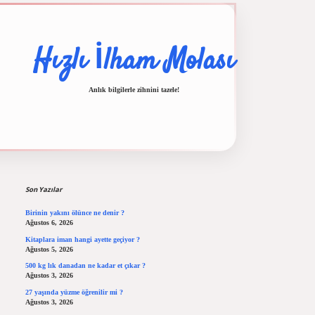
Hızlı İlham Molası
Anlık bilgilerle zihnini tazele!
Sidebar
ş
ilbet casino
ilbet yeni giriş
Betexper giriş adresi
betexper.xyz
m elexbet
Son Yazılar
Birinin yakını ölünce ne denir ?
Ağustos 6, 2026
Kitaplara iman hangi ayette geçiyor ?
Ağustos 5, 2026
500 kg lık danadan ne kadar et çıkar ?
Ağustos 3, 2026
27 yaşında yüzme öğrenilir mi ?
Ağustos 3, 2026