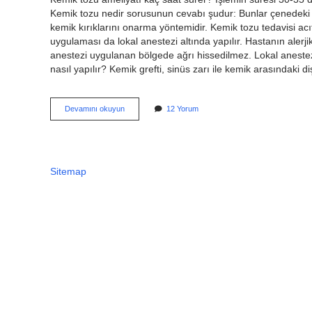
Kemik tozu nedir sorusunun cevabı şudur: Bunlar çenedeki ek
kemik kırıklarını onarma yöntemidir. Kemik tozu tedavisi ac
uygulaması da lokal anestezi altında yapılır. Hastanın alerjik
anestezi uygulanan bölgede ağrı hissedilmez. Lokal anestezi
nasıl yapılır? Kemik grefti, sinüs zarı ile kemik arasındaki diş
Kemik
Devamını okuyun
12 Yorum
Tozu
Ameliyatı
Zor
Mu
Sitemap