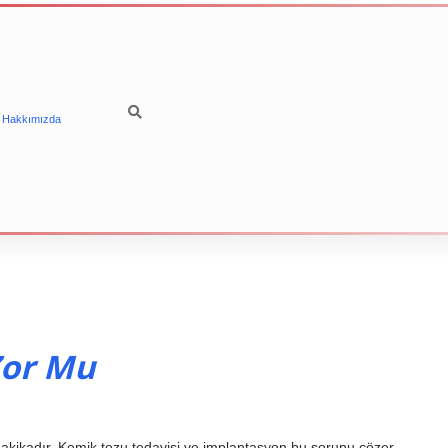
Hakkımızda
Zor Mu
dakikadır. Kemik tozu tedavisi ve implantasyon bu sorunu çözer.