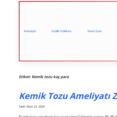
Anasayfa
Gizlilik Politikası
Yasal Uyarı
Etiket:
Kemik tozu kaç para
Kemik Tozu Ameliyatı 
Tarih: Ekim 13, 2024
Kemik tozu ameliyatı kaç saat sürer? İşlemin süresi 30-35 