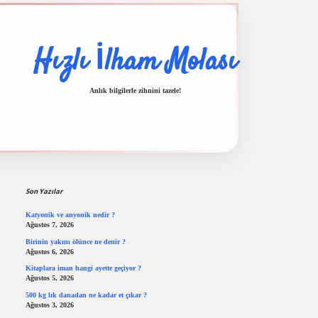
Hızlı İlham Molası
Anlık bilgilerle zihnini tazele!
Sidebar
 güncel giriş
ilbet casino
ilbet yeni giriş
Betexper giriş adresi
betexper.xyz
m elexb
Son Yazılar
Katyonik ve anyonik nedir ?
Ağustos 7, 2026
Birinin yakını ölünce ne denir ?
Ağustos 6, 2026
Kitaplara iman hangi ayette geçiyor ?
Ağustos 5, 2026
500 kg lık danadan ne kadar et çıkar ?
Ağustos 3, 2026