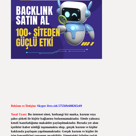
Reklam ve İletişim:
Skype: live:.cid.575569c608265c69
Yasal Uyarı:
Bu internet sitesi, herhangi bir marka, kurum veya
şahıs şirketi ile hiçbir bağlantısı bulunmamaktadır. Sitede yalnızca
kendi hazırladığımız makaleler paylaşılmaktadır. Burada yer alan
içerikler haber niteliği taşımamakta olup, gerçek kurum ve kişiler
hakkında paylaşım yapılmamaktadır. Gerçek kurum ve kişiler ile
isim benzerlikleri tamamen tesadüfidir. Sitemizdeki bilgiler taslak