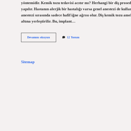
yöntemidir. Kemik tozu tedavisi acıtır mı? Herhangi bir diş prose
yapılır. Hastanın alerjik bir hastalığı varsa genel anestezi de kull
anestezi sırasında sadece hafif iğne ağrısı olur. Diş kemik tozu amel
altına yerleştirilir. Bu, implant…
Kemik
Devamını okuyun
12 Yorum
Tozu
Ameliyatı
Zor
Mu
Sitemap