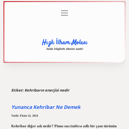
menüyü
Anasayfa
Gizlilik
Yasal
Hakkımızda
aç
Politikası
Uyarı
Hızlı İlham Molası
Anlık bilgilerle zihnini tazele!
Etiket:
Kehribarın enerjisi nedir
Yunanca Kehribar Ne Demek
Tarih: Ekim 14, 2024
Kehribar diğer adı nedir? Pinus succinifera adlı bir çam türünün