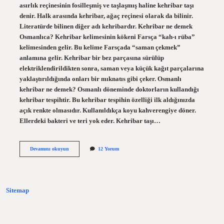
asırlık reçinesinin fosilleşmiş ve taşlaşmış haline kehribar taşı
denir. Halk arasında kehribar, ağaç reçinesi olarak da bilinir.
Literatürde bilinen diğer adı kehribardır. Kehribar ne demek
Osmanlıca? Kehribar kelimesinin kökeni Farsça “kah-ı rüba”
kelimesinden gelir. Bu kelime Farsçada “saman çekmek”
anlamına gelir. Kehribar bir bez parçasına sürülüp
elektriklendirildikten sonra, saman veya küçük kağıt parçalarına
yaklaştırıldığında onları bir mıknatıs gibi çeker. Osmanlı
kehribar ne demek? Osmanlı döneminde doktorların kullandığı
kehribar tespihtir. Bu kehribar tespihin özelliği ilk aldığınızda
açık renkte olmasıdır. Kullanıldıkça koyu kahverengiye döner.
Ellerdeki bakteri ve teri yok eder. Kehribar taşı…
Yunanca
Devamını okuyun
12 Yorum
Kehribar
Ne
Demek
Sitemap