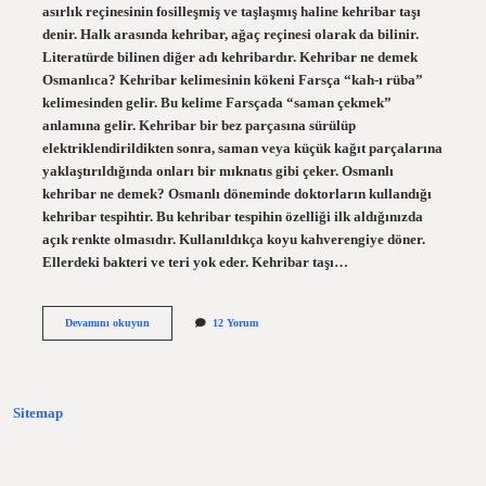
asırlık reçinesinin fosilleşmiş ve taşlaşmış haline kehribar taşı
denir. Halk arasında kehribar, ağaç reçinesi olarak da bilinir.
Literatürde bilinen diğer adı kehribardır. Kehribar ne demek
Osmanlıca? Kehribar kelimesinin kökeni Farsça “kah-ı rüba”
kelimesinden gelir. Bu kelime Farsçada “saman çekmek”
anlamına gelir. Kehribar bir bez parçasına sürülüp
elektriklendirildikten sonra, saman veya küçük kağıt parçalarına
yaklaştırıldığında onları bir mıknatıs gibi çeker. Osmanlı
kehribar ne demek? Osmanlı döneminde doktorların kullandığı
kehribar tespihtir. Bu kehribar tespihin özelliği ilk aldığınızda
açık renkte olmasıdır. Kullanıldıkça koyu kahverengiye döner.
Ellerdeki bakteri ve teri yok eder. Kehribar taşı…
Yunanca
Devamını okuyun
12 Yorum
Kehribar
Ne
Demek
Sitemap