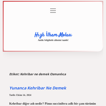
menüyü
Anasayfa
Gizlilik
Yasal
Hakkımızda
aç
Politikası
Uyarı
Hızlı İlham Molası
Anlık bilgilerle zihnini tazele!
Etiket:
Kehribar ne demek Osmanlıca
Yunanca Kehribar Ne Demek
Tarih: Ekim 14, 2024
Kehribar diğer adı nedir? Pinus succinifera adlı bir çam türünün