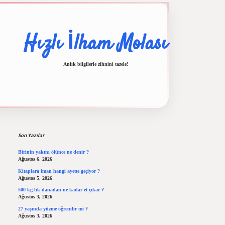
Hızlı İlham Molası
Anlık bilgilerle zihnini tazele!
Sidebar
ilbet casino
ilbet yeni giriş
Betexper giriş adresi
betexper.xyz
m elexbet
Son Yazılar
Birinin yakını ölünce ne denir ?
Ağustos 6, 2026
Kitaplara iman hangi ayette geçiyor ?
Ağustos 5, 2026
500 kg lık danadan ne kadar et çıkar ?
Ağustos 3, 2026
27 yaşında yüzme öğrenilir mi ?
Ağustos 3, 2026