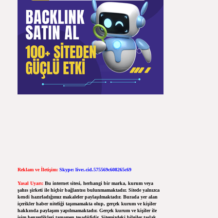
Reklam ve İletişim:
Skype: live:.cid.575569c608265c69
Yasal Uyarı:
Bu internet sitesi, herhangi bir marka, kurum veya
şahıs şirketi ile hiçbir bağlantısı bulunmamaktadır. Sitede yalnızca
kendi hazırladığımız makaleler paylaşılmaktadır. Burada yer alan
içerikler haber niteliği taşımamakta olup, gerçek kurum ve kişiler
hakkında paylaşım yapılmamaktadır. Gerçek kurum ve kişiler ile
isim benzerlikleri tamamen tesadüfidir. Sitemizdeki bilgiler taslak