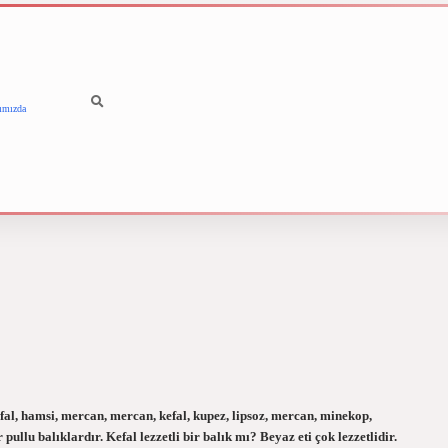
ımızda
betci
vdcasino güncel giriş
, hamsi, mercan, mercan, kefal, kupez, lipsoz, mercan, minekop,
pullu balıklardır. Kefal lezzetli bir balık mı? Beyaz eti çok lezzetlidir.