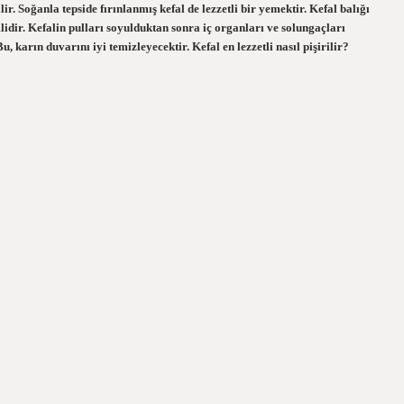
r. Soğanla tepside fırınlanmış kefal de lezzetli bir yemektir. Kefal balığı
idir. Kefalin pulları soyulduktan sonra iç organları ve solungaçları
Bu, karın duvarını iyi temizleyecektir. Kefal en lezzetli nasıl pişirilir?