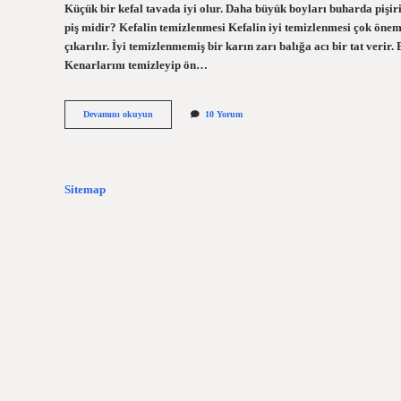
Küçük bir kefal tavada iyi olur. Daha büyük boyları buharda pişirili
piş midir? Kefalin temizlenmesi Kefalin iyi temizlenmesi çok öneml
çıkarılır. İyi temizlenmemiş bir karın zarı balığa acı bir tat verir. 
Kenarlarını temizleyip ön…
Kefal
Devamını okuyun
10 Yorum
Balığı
Pullu
Mu
Sitemap