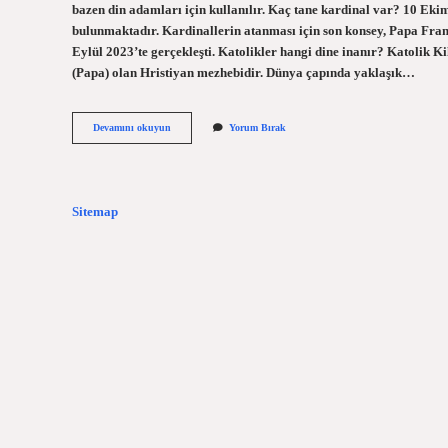
bazen din adamları için kullanılır. Kaç tane kardinal var? 10 Eki
bulunmaktadır. Kardinallerin atanması için son konsey, Papa Franc
Eylül 2023’te gerçekleşti. Katolikler hangi dine inanır? Katolik K
(Papa) olan Hristiyan mezhebidir. Dünya çapında yaklaşık…
Kardinal
Devamını okuyun
Yorum Bırak
Hangi
Din
Sitemap