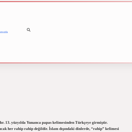
ımızda
betci
vdcasino güncel giriş
ır. 13. yüzyılda Yunanca papas kelimesinden Türkçeye girmiştir.
ak her rahip rahip değildir. İslam dışındaki dinlerde, “rahip” kelimesi