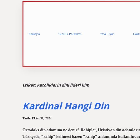
Anasayfa
Gizlilik Politikası
Yasal Uyarı
Hakk
Etiket:
Katoliklerin dini lideri kim
Kardinal Hangi Din
Tarih: Ekim 31, 2024
Ortodoks din adamına ne denir? Rahipler, Hristiyan din adamlarıd
Türkçede, “rahip” kelimesi bazen “rahip” anlamında kullanılır, anc