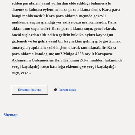
edilen paraların, yasal yollardan elde edildiği bahanesiyle
sisteme sokulması eylemine kara para aklama denir. Kara para
hangi mahkemede? Kara para aklama suçunda görevli
mahkeme, suçun işlendiği yer asliye ceza mahkemesidir. Para
aklamanın suçu nedir? Kara para aklama suçu, genel olarak,
öncül suçlardan elde edilen gelirin hukuka aykırı kaynağını
gizlemek ve bu geliri yasal bir kaynaktan gelmiş gibi göstermek
amacıyla yapılan her türlü işlem olarak tanımlanabilir. Kara
para aklama katalog suç mu? Mülga 4208 sayılı Karapara
Aklamanın Önlenmesine Dair Kanunun 2/1-a maddesi hükmünde;
vergi kaçakçılığı suçu kataloğa eklenmiş ve vergi kaçakçılığı
suçu, ceza…
Kara
Devamını okuyun
Yorum Bırak
Para
Aklama
Yatarı
Kaç
Yıl
Sitemap