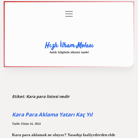
menüyü
Anasayfa
Gizlilik
Yasal
Hakkımızda
aç
Politikası
Uyarı
Hızlı İlham Molası
Anlık bilgilerle zihnini tazele!
Etiket:
Kara para listesi nedir
Kara Para Aklama Yatarı Kaç Yıl
Tarih: Ekim 14, 2024
Kara para aklamak ne oluyor? Yasadışı faaliyetlerden elde