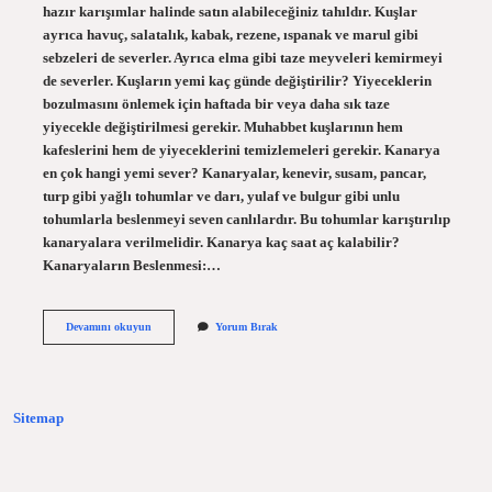
hazır karışımlar halinde satın alabileceğiniz tahıldır. Kuşlar
ayrıca havuç, salatalık, kabak, rezene, ıspanak ve marul gibi
sebzeleri de severler. Ayrıca elma gibi taze meyveleri kemirmeyi
de severler. Kuşların yemi kaç günde değiştirilir? Yiyeceklerin
bozulmasını önlemek için haftada bir veya daha sık taze
yiyecekle değiştirilmesi gerekir. Muhabbet kuşlarının hem
kafeslerini hem de yiyeceklerini temizlemeleri gerekir. Kanarya
en çok hangi yemi sever? Kanaryalar, kenevir, susam, pancar,
turp gibi yağlı tohumlar ve darı, yulaf ve bulgur gibi unlu
tohumlarla beslenmeyi seven canlılardır. Bu tohumlar karıştırılıp
kanaryalara verilmelidir. Kanarya kaç saat aç kalabilir?
Kanaryaların Beslenmesi:…
Kanarya
Devamını okuyun
Yorum Bırak
Yemi
Nasıl
Saklanmalı
Sitemap