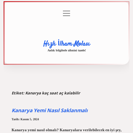
menüyü
Anasayfa
Gizlilik
Yasal
Hakkımızda
aç
Politikası
Uyarı
Hızlı İlham Molası
Anlık bilgilerle zihnini tazele!
Etiket:
Kanarya kaç saat aç kalabilir
Kanarya Yemi Nasıl Saklanmalı
Tarih: Kasım 5, 2024
Kanarya yemi nasıl olmalı? Kanaryalara verilebilecek en iyi şey,