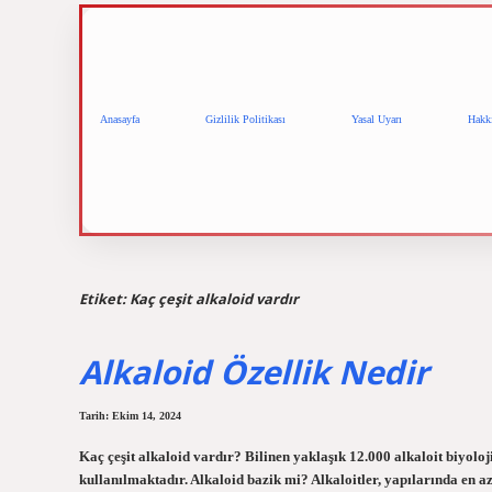
Anasayfa
Gizlilik Politikası
Yasal Uyarı
Hakk
Etiket:
Kaç çeşit alkaloid vardır
Alkaloid Özellik Nedir
Tarih: Ekim 14, 2024
Kaç çeşit alkaloid vardır? Bilinen yaklaşık 12.000 alkaloit biyoloji
kullanılmaktadır. Alkaloid bazik mi? Alkaloitler, yapılarında en 