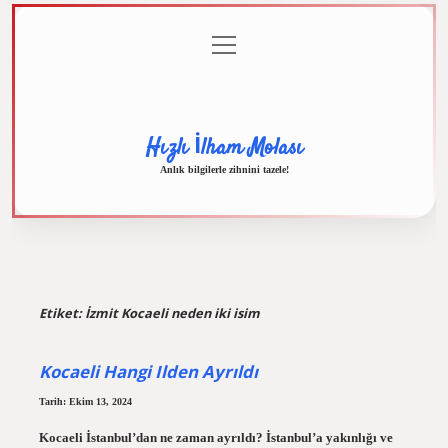
menüyü
Anasayfa
Gizlilik
Yasal
Hakkımızda
aç
Politikası
Uyarı
Hızlı İlham Molası
Anlık bilgilerle zihnini tazele!
Etiket:
İzmit Kocaeli neden iki isim
Kocaeli Hangi Ilden Ayrıldı
Tarih: Ekim 13, 2024
Kocaeli İstanbul’dan ne zaman ayrıldı? İstanbul’a yakınlığı ve