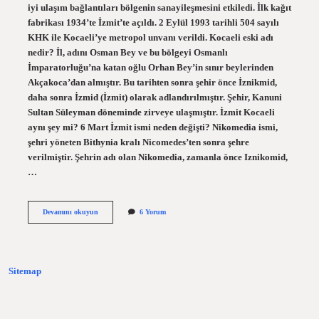
iyi ulaşım bağlantıları bölgenin sanayileşmesini etkiledi. İlk kağıt
fabrikası 1934’te İzmit’te açıldı. 2 Eylül 1993 tarihli 504 sayılı
KHK ile Kocaeli’ye metropol unvanı verildi. Kocaeli eski adı
nedir? İl, adını Osman Bey ve bu bölgeyi Osmanlı
İmparatorluğu’na katan oğlu Orhan Bey’in sınır beylerinden
Akçakoca’dan almıştır. Bu tarihten sonra şehir önce İznikmid,
daha sonra İzmid (İzmit) olarak adlandırılmıştır. Şehir, Kanuni
Sultan Süleyman döneminde zirveye ulaşmıştır. İzmit Kocaeli
aynı şey mi? 6 Mart İzmit ismi neden değişti? Nikomedia ismi,
şehri yöneten Bithynia kralı Nicomedes’ten sonra şehre
verilmiştir. Şehrin adı olan Nikomedia, zamanla önce Iznikomid,
…
Kocaeli
Devamını okuyun
6 Yorum
Hangi
Ilden
Ayrıldı
Sitemap