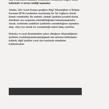
halindedir ve tavsiye niteliği taşımazlar.
Sitemiz, 5651 Sayılı Kanun gereğince Bilgi Teknolojileri ve İletişim
Kurumu (BTK) tarafından onaylanmış bir Yer Sağlayıcı olarak
hizmet vermektedir. Bu nedenle, sitedeki içerikleri proaktif olarak
denetleme veya araştırma yükümlülüğümüz bulunmamaktadır.
Ancak, üyelerimiz yazdıkları içeriklerin sorumluluğunu taşımakta
olup, siteye üye olarak bu sorumluluğu kabul etmiş sayılırlar.
Hukuka ve yasal düzenlemelere aykırı olduğunu düşündüğünüz
içerikleri,
backlinkpanelicomtr@gmail.com
adresine bildirmeniz
halinde, ilgili içerikler yasal süre içerisinde sitemizden
kaldırılacaktır.
Arama