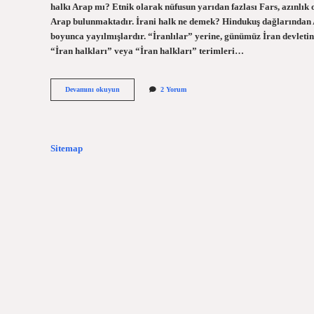
halkı Arap mı? Etnik olarak nüfusun yarıdan fazlası Fars, azınlık 
Arap bulunmaktadır. İrani halk ne demek? Hindukuş dağlarından 
boyunca yayılmışlardır. “İranlılar” yerine, günümüz İran devletini
“İran halkları” veya “İran halkları” terimleri…
İRan
Devamını okuyun
2 Yorum
Halkına
Ne
Denir
Sitemap