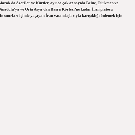
olarak da Azeriler ve Kürtler, ayrıca çok az sayıda Beluç, Türkmen ve
Anadolu’ya ve Orta Asya’dan Basra Körfezi’ne kadar İran platosu
n sınırları içinde yaşayan İran vatandaşlarıyla karışıklığı önlemek için