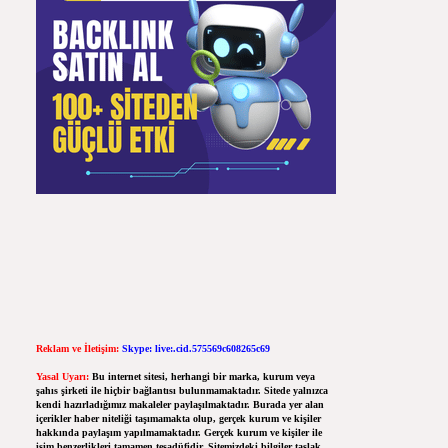
Reklam ve İletişim:
Skype: live:.cid.575569c608265c69
Yasal Uyarı:
Bu internet sitesi, herhangi bir marka, kurum veya
şahıs şirketi ile hiçbir bağlantısı bulunmamaktadır. Sitede yalnızca
kendi hazırladığımız makaleler paylaşılmaktadır. Burada yer alan
içerikler haber niteliği taşımamakta olup, gerçek kurum ve kişiler
hakkında paylaşım yapılmamaktadır. Gerçek kurum ve kişiler ile
isim benzerlikleri tamamen tesadüfidir. Sitemizdeki bilgiler taslak