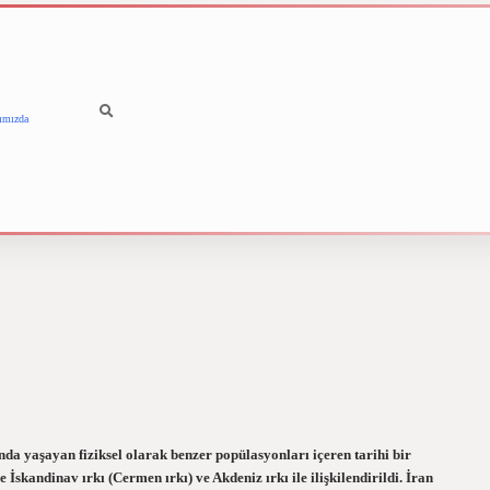
ımızda
betci
vdcasino güncel gi
unda yaşayan fiziksel olarak benzer popülasyonları içeren tarihi bir
e İskandinav ırkı (Cermen ırkı) ve Akdeniz ırkı ile ilişkilendirildi. İran