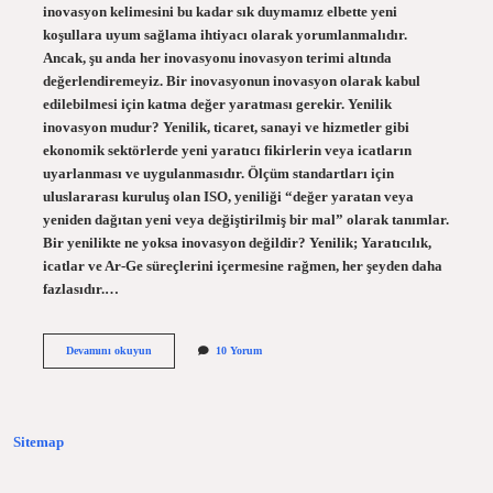
inovasyon kelimesini bu kadar sık ​​duymamız elbette yeni
koşullara uyum sağlama ihtiyacı olarak yorumlanmalıdır.
Ancak, şu anda her inovasyonu inovasyon terimi altında
değerlendiremeyiz. Bir inovasyonun inovasyon olarak kabul
edilebilmesi için katma değer yaratması gerekir. Yenilik
inovasyon mudur? Yenilik, ticaret, sanayi ve hizmetler gibi
ekonomik sektörlerde yeni yaratıcı fikirlerin veya icatların
uyarlanması ve uygulanmasıdır. Ölçüm standartları için
uluslararası kuruluş olan ISO, yeniliği “değer yaratan veya
yeniden dağıtan yeni veya değiştirilmiş bir mal” olarak tanımlar.
Bir yenilikte ne yoksa inovasyon değildir? Yenilik; Yaratıcılık,
icatlar ve Ar-Ge süreçlerini içermesine rağmen, her şeyden daha
fazlasıdır.…
Her
Devamını okuyun
10 Yorum
Inovasyon
Bir
Yenilik
Midir
Sitemap