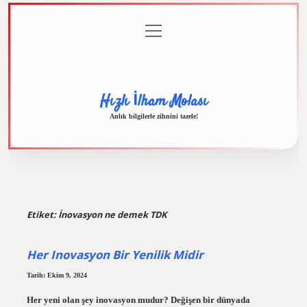
menüyü
Anasayfa
Gizlilik
Yasal
Hakkımızda
aç
Politikası
Uyarı
Hızlı İlham Molası
Anlık bilgilerle zihnini tazele!
Etiket:
İnovasyon ne demek TDK
Her Inovasyon Bir Yenilik Midir
Tarih: Ekim 9, 2024
Her yeni olan şey inovasyon mudur? Değişen bir dünyada