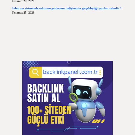
Temmuz 27, 2026
Solunum sisteminde solunum gazlarının değişiminin gerçekleştiği yapılar nelerdir ?
Temmuz 25, 2026