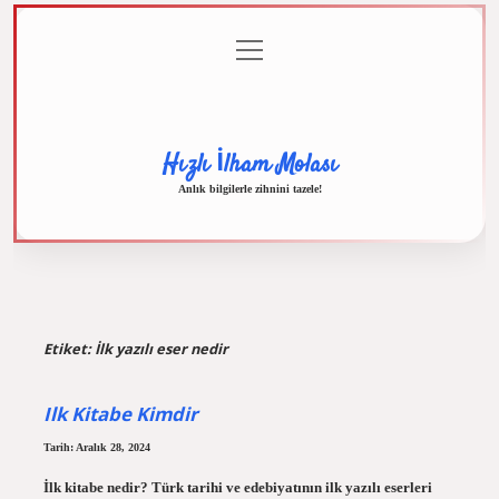
menüyü
Anasayfa
Gizlilik
Yasal
Hakkımızda
aç
Politikası
Uyarı
Hızlı İlham Molası
Anlık bilgilerle zihnini tazele!
Etiket:
İlk yazılı eser nedir
Ilk Kitabe Kimdir
Tarih: Aralık 28, 2024
İlk kitabe nedir? Türk tarihi ve edebiyatının ilk yazılı eserleri