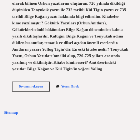
olarak bilinen Orhon yazıtlarını oluşturan, 720 yılında dikildiği
düşünülen Tonyukuk yazıtı ile 732 tarihli Kül Tigin yazıtı ve 735
tarihli Bilge Kağan yazıtı hakkında bilgi edinelim. Kitabeler
kime yazılmıştır? Göktürk Yazıtları (Orhun Anıtları),
Göktürklerin ünlü hükümdarı Bilge Kağan döneminden kalma
yazılı dikilitaşlardır. Kültigin, Bilge Kağan ve Tonyukuk adına
dikilen bu anıtlar, tematik ve dilsel açıdan önemli eserlerdir.
Anıtların yazarı Yollug Tigin’dir. En eski kitabe nedir? Tonyukuk
Yazıtı, Orhun Yazıtları’nın ilki olup, 720-725 yılları arasında
yazılmış ve dikilmiştir. Kitabe kimin eseri? Anıt üzerindeki
yazıtlar Bilge Kağan ve Kül Tigin’in yeğeni Yollug…
Ilk
Devamını okuyun
Yorum Bırak
Kitabe
Kimdir
Sitemap