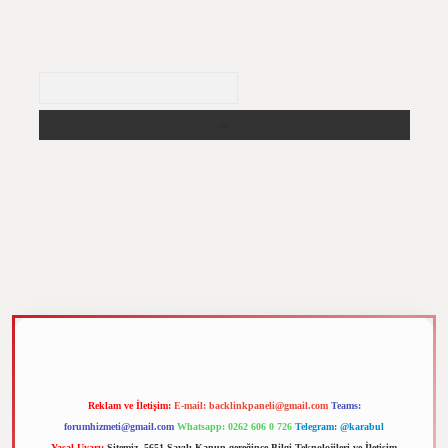
Arama
m elexbet
Reklam ve İletişim:
E-mail:
backlinkpaneli@gmail.com
Teams:
forumhizmeti@gmail.com
Whatsapp: 0262 606 0 726
Telegram: @karabul
Yasal Uyarı:
Sitemiz, 5651 Sayılı Kanun gereğince Bilgi Teknolojileri ve İletişim