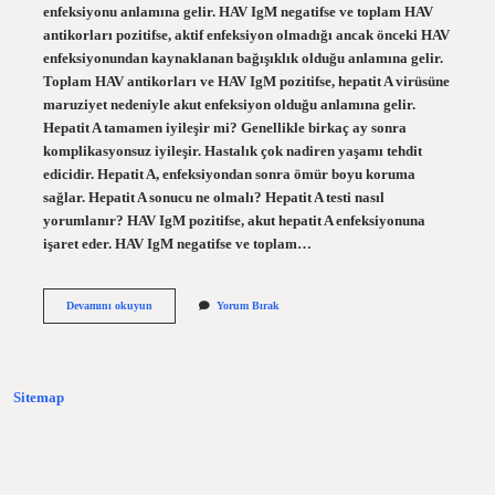
enfeksiyonu anlamına gelir. HAV IgM negatifse ve toplam HAV
antikorları pozitifse, aktif enfeksiyon olmadığı ancak önceki HAV
enfeksiyonundan kaynaklanan bağışıklık olduğu anlamına gelir.
Toplam HAV antikorları ve HAV IgM pozitifse, hepatit A virüsüne
maruziyet nedeniyle akut enfeksiyon olduğu anlamına gelir.
Hepatit A tamamen iyileşir mi? Genellikle birkaç ay sonra
komplikasyonsuz iyileşir. Hastalık çok nadiren yaşamı tehdit
edicidir. Hepatit A, enfeksiyondan sonra ömür boyu koruma
sağlar. Hepatit A sonucu ne olmalı? Hepatit A testi nasıl
yorumlanır? HAV IgM pozitifse, akut hepatit A enfeksiyonuna
işaret eder. HAV IgM negatifse ve toplam…
Hepatit
Devamını okuyun
Yorum Bırak
A
Pozitif
Çıkarsa
Ne
Olur
Sitemap