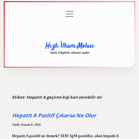
menüyü
Anasayfa
Gizlilik
Yasal
Hakkımızda
aç
Politikası
Uyarı
Hızlı İlham Molası
Anlık bilgilerle zihnini tazele!
Etiket:
Hepatit A geçiren kişi kan verebilir mi
Hepatit A Pozitif Çıkarsa Ne Olur
Tarih: Kasım 8, 2024
Hepatit A pozitif ne demek? HAV IgM pozitifse, akut hepatit A