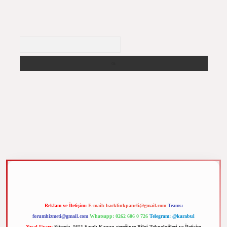
Arama
z
m elexbet
Reklam ve İletişim:
E-mail:
backlinkpaneli@gmail.com
Teams:
forumhizmeti@gmail.com
Whatsapp: 0262 606 0 726
Telegram: @karabul
Yasal Uyarı:
Sitemiz, 5651 Sayılı Kanun gereğince Bilgi Teknolojileri ve İletişim