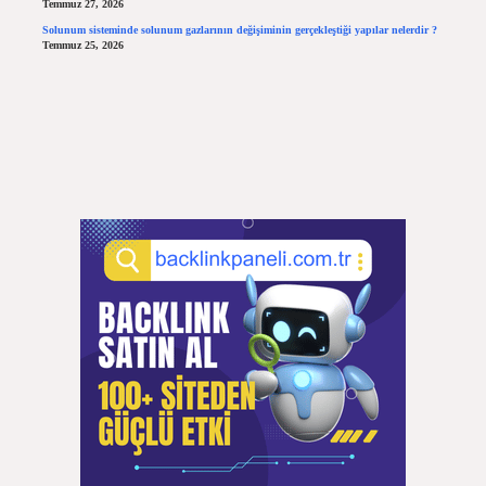
Temmuz 27, 2026
Solunum sisteminde solunum gazlarının değişiminin gerçekleştiği yapılar nelerdir ?
Temmuz 25, 2026