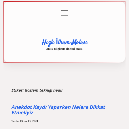
menüyü
Anasayfa
Gizlilik
Yasal
Hakkımızda
aç
Politikası
Uyarı
Hızlı İlham Molası
Anlık bilgilerle zihnini tazele!
Etiket:
Gözlem tekniği nedir
Anekdot Kaydı Yaparken Nelere Dikkat
Etmeliyiz
Tarih: Ekim 13, 2024