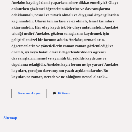
Anekdot kaydı gözlemi yaparken nelere dikkat etmeliyiz? Olayı
anlatırken gözlemci öğrencinin sözlerine ve davranışlarına
odaklanmalı, nesnel ve tutarlı olmalı ve duygusal önyargılardan
kaçınmalıdır. Olayın tanımı kısa ve öz olmalı, temel kısımları
aktarmalıdır. Her olay kaydı tek bir olayı anlatmalıdır. Anekdot
tekniği nedir? Anekdot, gözlem sonuçlarını kaydetmek için
geliştirilen özel bir formun adıdır. Anekdot, uzmanların,
öğretmenlerin ve yöneticilerin zaman zaman gözlemlediği ve
önemli, iyi veya hatalı olarak değerlendirdikleri öğrenci
davranışlarını nesnel ve ayrıntılı bir şekilde kaydetme ve
depolama tekniğidir. Anekdot kayıt formu ne işe yarar? Anekdot
kayıtları, çocuğun davranışının yazılı açıklamalarıdır. Bu
kayıtlar, ne zaman, nerede ve ne olduğunu nesnel olarak…
Anekdot
Devamını okuyun
10 Yorum
Kaydı
Yaparken
Nelere
Dikkat
Etmeliyiz
Sitemap