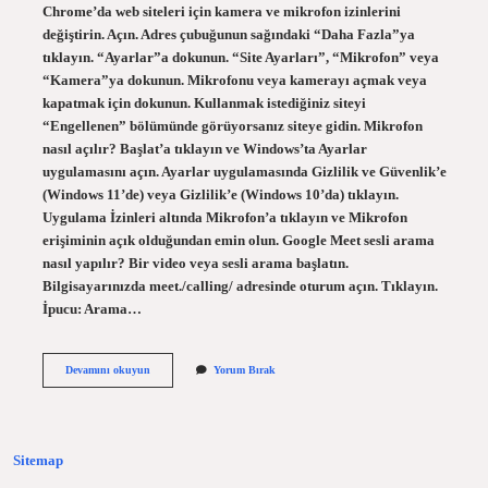
Chrome’da web siteleri için kamera ve mikrofon izinlerini
değiştirin. Açın. Adres çubuğunun sağındaki “Daha Fazla”ya
tıklayın. “Ayarlar”a dokunun. “Site Ayarları”, “Mikrofon” veya
“Kamera”ya dokunun. Mikrofonu veya kamerayı açmak veya
kapatmak için dokunun. Kullanmak istediğiniz siteyi
“Engellenen” bölümünde görüyorsanız siteye gidin. Mikrofon
nasıl açılır? Başlat’a tıklayın ve Windows’ta Ayarlar
uygulamasını açın. Ayarlar uygulamasında Gizlilik ve Güvenlik’e
(Windows 11’de) veya Gizlilik’e (Windows 10’da) tıklayın.
Uygulama İzinleri altında Mikrofon’a tıklayın ve Mikrofon
erişiminin açık olduğundan emin olun. Google Meet sesli arama
nasıl yapılır? Bir video veya sesli arama başlatın.
Bilgisayarınızda meet./calling/ adresinde oturum açın. Tıklayın.
İpucu: Arama…
Google
Devamını okuyun
Yorum Bırak
Meet
Mikrofon
Nasıl
Açılır
Sitemap