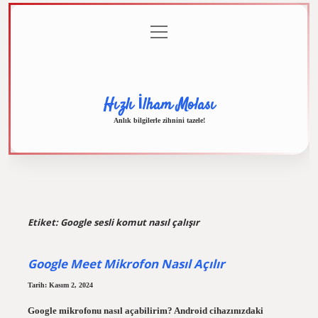
menüyü
Anasayfa
Gizlilik
Yasal
Hakkımızda
aç
Politikası
Uyarı
Hızlı İlham Molası
Anlık bilgilerle zihnini tazele!
Etiket:
Google sesli komut nasıl çalışır
Google Meet Mikrofon Nasıl Açılır
Tarih: Kasım 2, 2024
Google mikrofonu nasıl açabilirim? Android cihazınızdaki