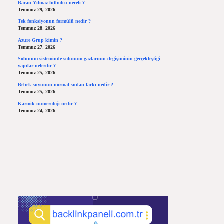
Baran Yılmaz futbolcu nereli ?
Temmuz 29, 2026
Tek fonksiyonun formülü nedir ?
Temmuz 28, 2026
Azure Grup kimin ?
Temmuz 27, 2026
Solunum sisteminde solunum gazlarının değişiminin gerçekleştiği
yapılar nelerdir ?
Temmuz 25, 2026
Bebek suyunun normal sudan farkı nedir ?
Temmuz 25, 2026
Karmik numeroloji nedir ?
Temmuz 24, 2026