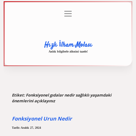
menüyü
Anasayfa
Gizlilik
Yasal
Hakkımızda
aç
Politikası
Uyarı
Hızlı İlham Molası
Anlık bilgilerle zihnini tazele!
Etiket:
Fonksiyonel gıdalar nedir sağlıklı yaşamdaki
önemlerini açıklayınız
Fonksiyonel Urun Nedir
Tarih: Aralık 27, 2024