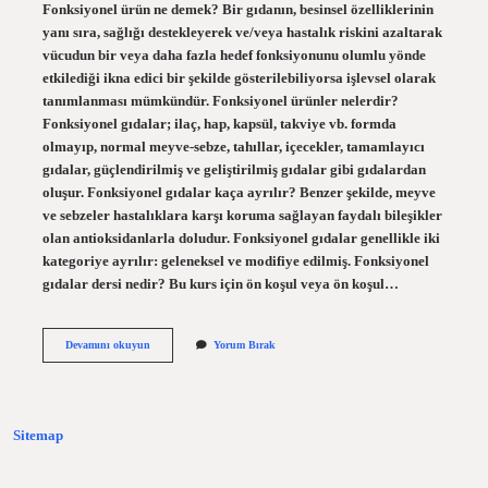
Fonksiyonel ürün ne demek? Bir gıdanın, besinsel özelliklerinin
yanı sıra, sağlığı destekleyerek ve/veya hastalık riskini azaltarak
vücudun bir veya daha fazla hedef fonksiyonunu olumlu yönde
etkilediği ikna edici bir şekilde gösterilebiliyorsa işlevsel olarak
tanımlanması mümkündür. Fonksiyonel ürünler nelerdir?
Fonksiyonel gıdalar; ilaç, hap, kapsül, takviye vb. formda
olmayıp, normal meyve-sebze, tahıllar, içecekler, tamamlayıcı
gıdalar, güçlendirilmiş ve geliştirilmiş gıdalar gibi gıdalardan
oluşur. Fonksiyonel gıdalar kaça ayrılır? Benzer şekilde, meyve
ve sebzeler hastalıklara karşı koruma sağlayan faydalı bileşikler
olan antioksidanlarla doludur. Fonksiyonel gıdalar genellikle iki
kategoriye ayrılır: geleneksel ve modifiye edilmiş. Fonksiyonel
gıdalar dersi nedir? Bu kurs için ön koşul veya ön koşul…
Fonksiyonel
Devamını okuyun
Yorum Bırak
Urun
Nedir
Sitemap