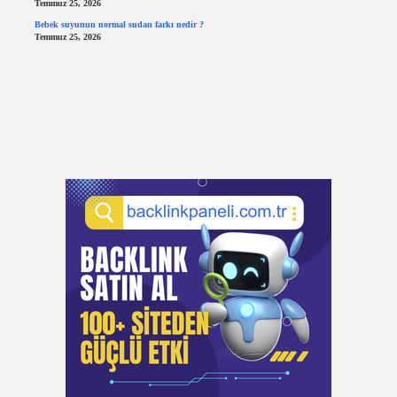
Temmuz 25, 2026
Bebek suyunun normal sudan farkı nedir ?
Temmuz 25, 2026