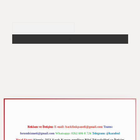
Arama
m elexbet
Reklam ve İletişim:
E-mail:
backlinkpaneli@gmail.com
Teams:
forumhizmeti@gmail.com
Whatsapp: 0262 606 0 726
Telegram: @karabul
Yasal Uyarı:
Sitemiz, 5651 Sayılı Kanun gereğince Bilgi Teknolojileri ve İletişim