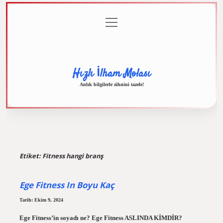
menüyü
Anasayfa
Gizlilik
Yasal
Hakkımızda
aç
Politikası
Uyarı
Hızlı İlham Molası
Anlık bilgilerle zihnini tazele!
Etiket:
Fitness hangi branş
Ege Fitness In Boyu Kaç
Tarih: Ekim 9, 2024
Ege Fitness’in soyadı ne? Ege Fitness ASLINDA KİMDİR?