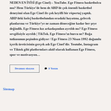
NEDEN EN İYİSİ (Ege Cinel) – YouTube. Ege Fitness basketbolcu
mu? Hem Türkiye’de hem de ABD’de çok önemli basketbol
deneyimi olan Ege Cinel ile çok keyifli bir röportaj yaptık.
ABD’deki kolej basketbolundan oradaki hayatına, gelecek
planlarına ve Türkiye’ye ne zaman döneceğine kadar her şeye
değindik. Ege Fitness kız arkadaşından ayrıldı mı? Ege Fitness
sevgilisiyle ayrıldı | TikTok. Ege Fitness’ın burcu ne? Boğa
tutkusunun peşinden gidiyor / Ege Fitness 23 Nisan 1992 doğumlu
içerik üreticisinin gerçek adı Ege Cinel’dir. Youtube, Instagram
ve Tiktok gibi platformları aktif olarak kullanan Ege Fitness,
spor ve motivasyon…
Ege
Devamını okuyun
8 Yorum
Fitness
In
Boyu
Kaç
Sitemap