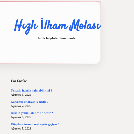
Hızlı İlham Molası
Anlık bilgilerle zihnini tazele!
Sidebar
lbet casino
ilbet yeni giriş
Betexper giriş adresi
betexper.xyz
m elexbet
Son Yazılar
Temasla hamile kalınabilir mi ?
Ağustos 8, 2026
Katyonik ve anyonik nedir ?
Ağustos 7, 2026
Birinin yakını ölünce ne denir ?
Ağustos 6, 2026
Kitaplara iman hangi ayette geçiyor ?
Ağustos 5, 2026