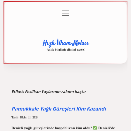
menüyü
Anasayfa
Gizlilik
Yasal
Hakkımızda
aç
Politikası
Uyarı
Hızlı İlham Molası
Anlık bilgilerle zihnini tazele!
Etiket:
Feslikan Yaylasının rakımı kaçtır
Pamukkale Yağlı Güreşleri Kim Kazandı
Tarih: Ekim 11, 2024
Denizli yağlı güreşlerinde başpehlivan kim oldu?
Denizli’de