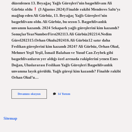
düzenlenen 13. Beyağaç Yağlı Güreşleri’nin başpehlivanı Ali
Gürbüz oldu
(3 Ağustos 2024) Finalde rakibi Menderes Saltı’yı
mağlup eden Ali Gürbüz, 13. Beyağaç Yağlı Güreşleri’nin
başpehlivanı oldu. Ali Gürbüz, bu sezon 5. Başpehlivanlık
unvanını kazandı. 2024 Sekapark yağlı güreşlerini kim kazandı?
SonuçlarYearNumberFirst202113.Ali Gürbüz202214.Nedim
Gürel202315.Orhan Okulu202416.Ali Gürbüz12 satır daha
Feslikan güreşlerini kim kazandı 2024? Ali Gürbüz, Orhan Okul,
Mehmet Yeşil Yeşil, İsmail Balaban ve Yusuf Can Zeybek gibi
başpehlivanların yer aldığı özel arenada rakiplerini yenen Enes
Doğan, Uluslararası Feslikan Yağlı Güreşleri Başpehlivanlık
unvanına layık görüldü. Yağlı güreşi kim kazandı? Finalde rakibi
Orhan Okul’u…
Pamukkale
Devamını okuyun
14 Yorum
Yağlı
Güreşleri
Kim
Kazandı
Sitemap