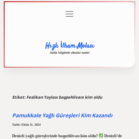
menüyü
Anasayfa
Gizlilik
Yasal
Hakkımızda
aç
Politikası
Uyarı
Hızlı İlham Molası
Anlık bilgilerle zihnini tazele!
Etiket:
Feslikan Yaylası başpehlivanı kim oldu
Pamukkale Yağlı Güreşleri Kim Kazandı
Tarih: Ekim 11, 2024
Denizli yağlı güreşlerinde başpehlivan kim oldu?
Denizli’de