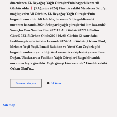
düzenlenen 13. Beyağaç Yağlı Güreşleri’nin başpehlivanı Ali
Gürbüz oldu
(3 Ağustos 2024) Finalde rakibi Menderes Saltı’yı
mağlup eden Ali Gürbüz, 13. Beyağaç Yağlı Güreşleri’nin
başpehlivanı oldu. Ali Gürbüz, bu sezon 5. Başpehlivanlık
unvanını kazandı. 2024 Sekapark yağlı güreşlerini kim kazandı?
SonuçlarYearNumberFirst202113.Ali Gürbüz202214.Nedim
Gürel202315.Orhan Okulu202416.Ali Gürbüz12 satır daha
Feslikan güreşlerini kim kazandı 2024? Ali Gürbüz, Orhan Okul,
Mehmet Yeşil Yeşil, İsmail Balaban ve Yusuf Can Zeybek gibi
başpehlivanların yer aldığı özel arenada rakiplerini yenen Enes
Doğan, Uluslararası Feslikan Yağlı Güreşleri Başpehlivanlık
unvanına layık görüldü. Yağlı güreşi kim kazandı? Finalde rakibi
Orhan Okul’u…
Pamukkale
Devamını okuyun
14 Yorum
Yağlı
Güreşleri
Kim
Kazandı
Sitemap