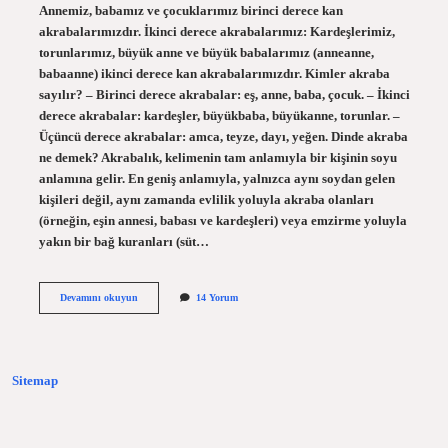
Annemiz, babamız ve çocuklarımız birinci derece kan
akrabalarımızdır. İkinci derece akrabalarımız: Kardeşlerimiz,
torunlarımız, büyük anne ve büyük babalarımız (anneanne,
babaanne) ikinci derece kan akrabalarımızdır. Kimler akraba
sayılır? – Birinci derece akrabalar: eş, anne, baba, çocuk. – İkinci
derece akrabalar: kardeşler, büyükbaba, büyükanne, torunlar. –
Üçüncü derece akrabalar: amca, teyze, dayı, yeğen. Dinde akraba
ne demek? Akrabalık, kelimenin tam anlamıyla bir kişinin soyu
anlamına gelir. En geniş anlamıyla, yalnızca aynı soydan gelen
kişileri değil, aynı zamanda evlilik yoluyla akraba olanları
(örneğin, eşin annesi, babası ve kardeşleri) veya emzirme yoluyla
yakın bir bağ kuranları (süt…
Islama
Devamını okuyun
14 Yorum
Göre
Akraba
Kimdir
Sitemap