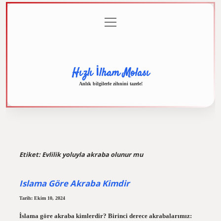
menüyü
Anasayfa
Gizlilik
Yasal
Hakkımızda
aç
Politikası
Uyarı
Hızlı İlham Molası
Anlık bilgilerle zihnini tazele!
Etiket:
Evlilik yoluyla akraba olunur mu
Islama Göre Akraba Kimdir
Tarih: Ekim 10, 2024
İslama göre akraba kimlerdir? Birinci derece akrabalarımız: