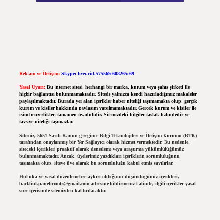
Reklam ve İletişim:
Skype: live:.cid.575569c608265c69
Yasal Uyarı:
Bu internet sitesi, herhangi bir marka, kurum veya şahıs şirketi ile
hiçbir bağlantısı bulunmamaktadır. Sitede yalnızca kendi hazırladığımız makaleler
paylaşılmaktadır. Burada yer alan içerikler haber niteliği taşımamakta olup, gerçek
kurum ve kişiler hakkında paylaşım yapılmamaktadır. Gerçek kurum ve kişiler ile
isim benzerlikleri tamamen tesadüfidir. Sitemizdeki bilgiler taslak halindedir ve
tavsiye niteliği taşımazlar.
Sitemiz, 5651 Sayılı Kanun gereğince Bilgi Teknolojileri ve İletişim Kurumu (BTK)
tarafından onaylanmış bir Yer Sağlayıcı olarak hizmet vermektedir. Bu nedenle,
sitedeki içerikleri proaktif olarak denetleme veya araştırma yükümlülüğümüz
bulunmamaktadır. Ancak, üyelerimiz yazdıkları içeriklerin sorumluluğunu
taşımakta olup, siteye üye olarak bu sorumluluğu kabul etmiş sayılırlar.
Hukuka ve yasal düzenlemelere aykırı olduğunu düşündüğünüz içerikleri,
backlinkpanelicomtr@gmail.com
adresine bildirmeniz halinde, ilgili içerikler yasal
süre içerisinde sitemizden kaldırılacaktır.