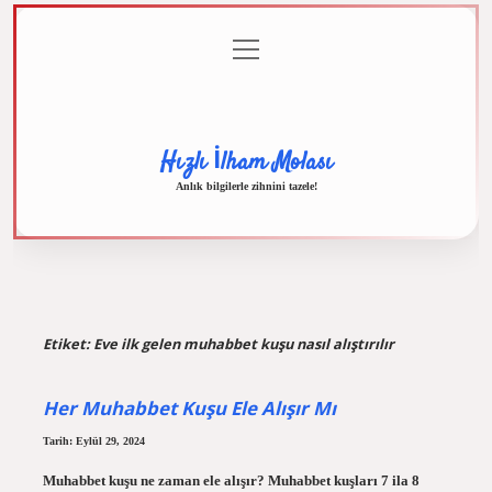
menüyü
Anasayfa
Gizlilik
Yasal
Hakkımızda
aç
Politikası
Uyarı
Hızlı İlham Molası
Anlık bilgilerle zihnini tazele!
Etiket:
Eve ilk gelen muhabbet kuşu nasıl alıştırılır
Her Muhabbet Kuşu Ele Alışır Mı
Tarih: Eylül 29, 2024
Muhabbet kuşu ne zaman ele alışır? Muhabbet kuşları 7 ila 8