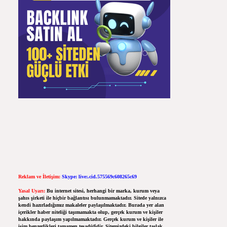
Reklam ve İletişim:
Skype: live:.cid.575569c608265c69
Yasal Uyarı:
Bu internet sitesi, herhangi bir marka, kurum veya
şahıs şirketi ile hiçbir bağlantısı bulunmamaktadır. Sitede yalnızca
kendi hazırladığımız makaleler paylaşılmaktadır. Burada yer alan
içerikler haber niteliği taşımamakta olup, gerçek kurum ve kişiler
hakkında paylaşım yapılmamaktadır. Gerçek kurum ve kişiler ile
isim benzerlikleri tamamen tesadüfidir. Sitemizdeki bilgiler taslak