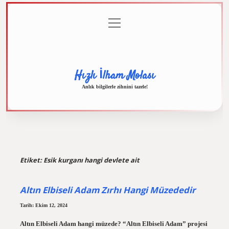
menüyü
Anasayfa
Gizlilik
Yasal
Hakkımızda
aç
Politikası
Uyarı
Hızlı İlham Molası
Anlık bilgilerle zihnini tazele!
Etiket:
Esik kurganı hangi devlete ait
Altın Elbiseli Adam Zırhı Hangi Müzededir
Tarih: Ekim 12, 2024
Altın Elbiseli Adam hangi müzede? “Altın Elbiseli Adam” projesi