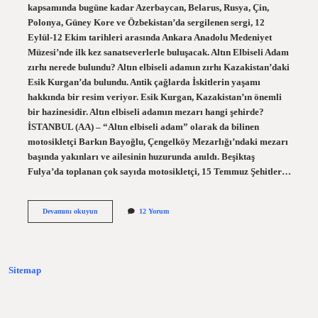
kapsamında bugüne kadar Azerbaycan, Belarus, Rusya, Çin,
Polonya, Güney Kore ve Özbekistan’da sergilenen sergi, 12
Eylül-12 Ekim tarihleri ​​arasında Ankara Anadolu Medeniyet
Müzesi’nde ilk kez sanatseverlerle buluşacak. Altın Elbiseli Adam
zırhı nerede bulundu? Altın elbiseli adamın zırhı Kazakistan’daki
Esik Kurgan’da bulundu. Antik çağlarda İskitlerin yaşamı
hakkında bir resim veriyor. Esik Kurgan, Kazakistan’ın önemli
bir hazinesidir. Altın elbiseli adamın mezarı hangi şehirde?
İSTANBUL (AA) – “Altın elbiseli adam” olarak da bilinen
motosikletçi Barkın Bayoğlu, Çengelköy Mezarlığı’ndaki mezarı
başında yakınları ve ailesinin huzurunda anıldı. Beşiktaş
Fulya’da toplanan çok sayıda motosikletçi, 15 Temmuz Şehitler…
Altın
Devamını okuyun
12 Yorum
Elbiseli
Adam
Zırhı
Hangi
Müzededir
Sitemap