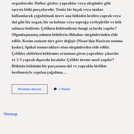
organlarıdır. Dallar, gözler, yapraklar veya sürgünler gibi
eşeysiz bitki parçalarıdır. Temiz bir bıçak veya makas
kullanılarak çoğaltılmak üzere ana bitkiden kesilen yaprak veya
dal gibi bir organ, bir su kabına veya toprağa yerleştirilir ve kök
salması beklenir. Çelikten köklendirme hangi aylarda yapılır?
Olgunlaşmamış odunsu bitkilerin ilkbahar sürgünlerinden elde
edilir. Kesim zamanı türe göre değişir (Nisan’dan Haziran sonuna
kadar). Apikal tomurcukları olan sürgünlerden elde edilir.
Çelikler ekilirken köklenme ortamına giren yapraklar çıkarılır
ve 2-5 yaprak dışarıda bırakılır. Çelikle üreme nasıl yapılır?
Bitkinin kökünün bir parçasının dal ve yaprakla birlikte
kesilmesiyle yapılan çoğaltma…
Çelikleme
Devamını okuyun
2 Yorum
Işlemi
Nasıl
Yapılır
Sitemap