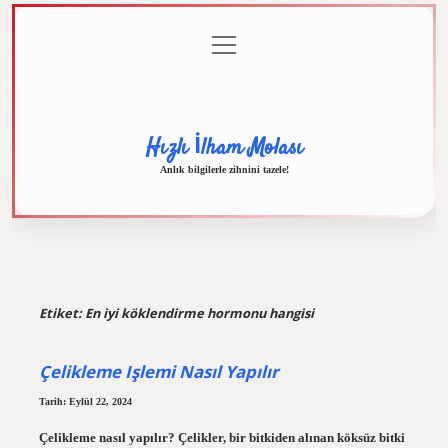
menüyü
Anasayfa
Gizlilik
Yasal
Hakkımızda
aç
Politikası
Uyarı
Hızlı İlham Molası
Anlık bilgilerle zihnini tazele!
Etiket:
En iyi köklendirme hormonu hangisi
Çelikleme Işlemi Nasıl Yapılır
Tarih: Eylül 22, 2024
Çelikleme nasıl yapılır? Çelikler, bir bitkiden alınan köksüz bitki