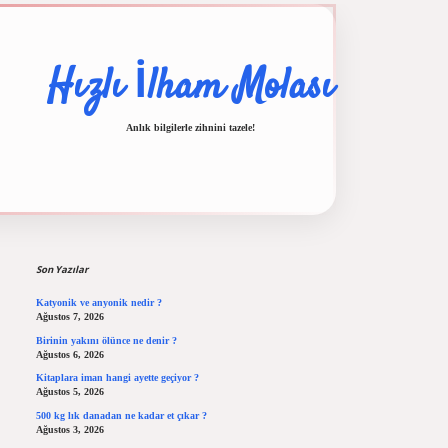
Hızlı İlham Molası
Anlık bilgilerle zihnini tazele!
Sidebar
ilbet casino
ilbet yeni giriş
Betexper giriş adresi
betexper.xyz
m elexbet
Son Yazılar
Katyonik ve anyonik nedir ?
Ağustos 7, 2026
Birinin yakını ölünce ne denir ?
Ağustos 6, 2026
Kitaplara iman hangi ayette geçiyor ?
Ağustos 5, 2026
500 kg lık danadan ne kadar et çıkar ?
Ağustos 3, 2026