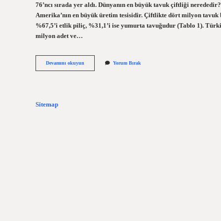
76’ncı sırada yer aldı. Dünyanın en büyük tavuk çiftliği nerededir
Amerika’nın en büyük üretim tesisidir. Çiftlikte dört milyon tavuk
%67,5’i etlik piliç, %31,1’i ise yumurta tavuğudur (Tablo 1). Tür
milyon adet ve…
Türkiyenin
Devamını okuyun
Yorum Bırak
En
Büyük
Tavuk
Çiftliği
Nerede
Sitemap