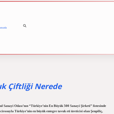
ımızda
betci
vdcasino güncel giriş
k Çiftliği Nerede
nbul Sanayi Odası’nın “Türkiye’nin En Büyük 500 Sanayi Şirketi” listesinde
 cirosuyla Türkiye’nin en büyük entegre tavuk eti üreticisi olan Şenpiliç,