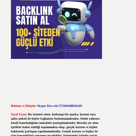
Reklam ve İletişim:
Skype: live:.cid.575569c608265c69
Yasal Uyarı:
Bu internet sitesi, herhangi bir marka, kurum veya
şahıs şirketi ile hiçbir bağlantısı bulunmamaktadır. Sitede yalnızca
kendi hazırladığımız makaleler paylaşılmaktadır. Burada yer alan
içerikler haber niteliği taşımamakta olup, gerçek kurum ve kişiler
hakkında paylaşım yapılmamaktadır. Gerçek kurum ve kişiler ile
isim benzerlikleri tamamen tesadüfidir. Sitemizdeki bilgiler taslak