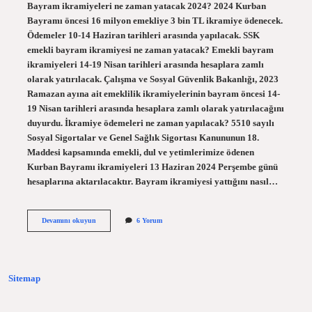
Bayram ikramiyeleri ne zaman yatacak 2024? 2024 Kurban
Bayramı öncesi 16 milyon emekliye 3 bin TL ikramiye ödenecek.
Ödemeler 10-14 Haziran tarihleri ​​arasında yapılacak. SSK
emekli bayram ikramiyesi ne zaman yatacak? Emekli bayram
ikramiyeleri 14-19 Nisan tarihleri ​​arasında hesaplara zamlı
olarak yatırılacak. Çalışma ve Sosyal Güvenlik Bakanlığı, 2023
Ramazan ayına ait emeklilik ikramiyelerinin bayram öncesi 14-
19 Nisan tarihleri ​​arasında hesaplara zamlı olarak yatırılacağını
duyurdu. İkramiye ödemeleri ne zaman yapılacak? 5510 sayılı
Sosyal Sigortalar ve Genel Sağlık Sigortası Kanununun 18.
Maddesi kapsamında emekli, dul ve yetimlerimize ödenen
Kurban Bayramı ikramiyeleri 13 Haziran 2024 Perşembe günü
hesaplarına aktarılacaktır. Bayram ikramiyesi yattığını nasıl…
Bayram
Devamını okuyun
6 Yorum
Ikramiyesi
Ne
Zaman
Yatacak
2024
Sitemap