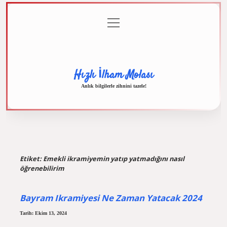
menüyü
Anasayfa
Gizlilik
Yasal
Hakkımızda
aç
Politikası
Uyarı
Hızlı İlham Molası
Anlık bilgilerle zihnini tazele!
Etiket:
Emekli ikramiyemin yatıp yatmadığını nasıl
öğrenebilirim
Bayram Ikramiyesi Ne Zaman Yatacak 2024
Tarih: Ekim 13, 2024